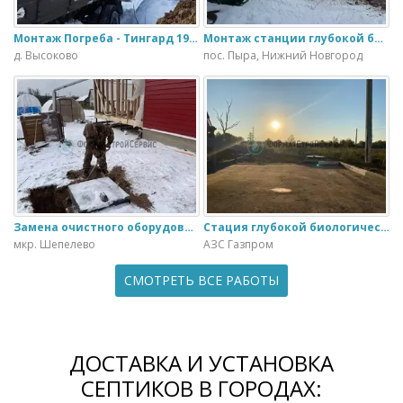
Монтаж Погреба - Тингард 1900
Монтаж станции глубокой биологической очистки ИталБио - 5 с колодцем дренажным для слива воды
д. Высоково
пос. Пыра, Нижний Новгород
Замена очистного оборудования Дека - 3 на ЭкоГранд - 6
Стация глубокой биологической очистки ЕвроЛос- 20
мкр. Шепелево
АЗС Газпром
СМОТРЕТЬ ВСЕ РАБОТЫ
ДОСТАВКА И УСТАНОВКА
СЕПТИКОВ В ГОРОДАХ: