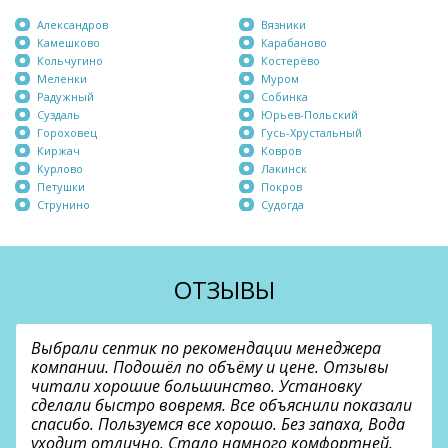
Александров
Вязники
Камешково
Карабаново
Кольчугино
Костерёво
Меленки
Муром
Радужный
Собинка
Суздаль
Юрьев-Польский
Гороховец
Гусь-Хрустальный
Киржач
Ковров
Курлово
Лакинск
Петушки
Покров
Струнино
Судогда
ОТЗЫВЫ
Выбрали септик по рекомендации менеджера
компании. Подошёл по объёму и цене. Отзывы
читали хорошие большинство. Установку
сделали быстро вовремя. Все объяснили показали
спасибо. Пользуемся все хорошо. Без запаха, Вода
уходит отлично. Стало намного комфортней.