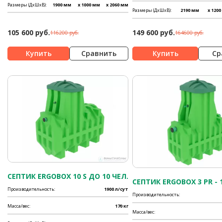
Размеры (ДхШхВ):
1900 мм
x 1000 мм
x 2060 мм
Размеры (ДхШхВ):
2190 мм
x 120
105 600 руб.
149 600 руб.
116200 руб.
164600 руб.
Сравнить
Ср
СЕПТИК ERGOBOX 10 S ДО 10 ЧЕЛ.
СЕПТИК ERGOBOX 3 PR - 
Производительность:
1900 л/сут
Производительность:
Масса/вес:
170 кг
Масса/вес: