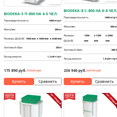
BIODEKA-8 C-800 НА 6-8 ЧЕЛ
BIODEKA-5 П-800 НА 4-5 ЧЕЛ.
Производительность:
1600 л/су
Производительность:
1000 л/сут
Масса/вес:
300 к
Масса/вес:
200 кг
Размеры
1350
x 1350
x 2350
Размеры (ДхШхВ):
1060 мм
x 1060 мм
x 2340 мм
(ДхШхВ):
мм
мм
мм
Залповый сброс:
250 л
Залповый сброс:
380 
Расход энергии:
1.2 кВт/сут
Расход энергии:
1.8 кВт/су
175 890 руб.
236 940 руб.
193500 руб.
260700 руб.
Сравнить
Сравнить