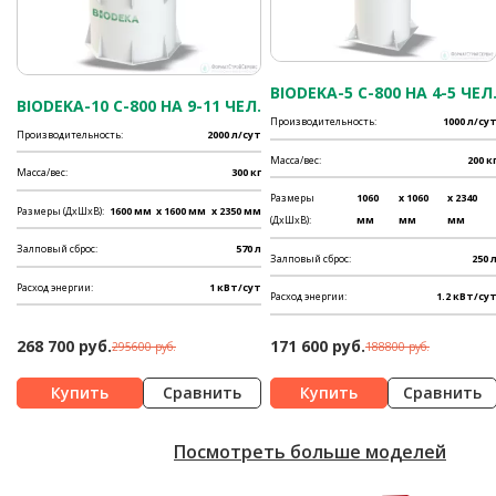
BIODEKA-5 C-800 НА 4-5 ЧЕЛ
BIODEKA-10 C-800 НА 9-11 ЧЕЛ.
Производительность:
1000 л/су
Производительность:
2000 л/сут
Масса/вес:
200 к
Масса/вес:
300 кг
Размеры
1060
x 1060
x 2340
Размеры (ДхШхВ):
1600 мм
x 1600 мм
x 2350 мм
(ДхШхВ):
мм
мм
мм
Залповый сброс:
570 л
Залповый сброс:
250 
Расход энергии:
1 кВт/сут
Расход энергии:
1.2 кВт/су
268 700 руб.
171 600 руб.
295600 руб.
188800 руб.
Сравнить
Сравнить
Посмотреть больше моделей