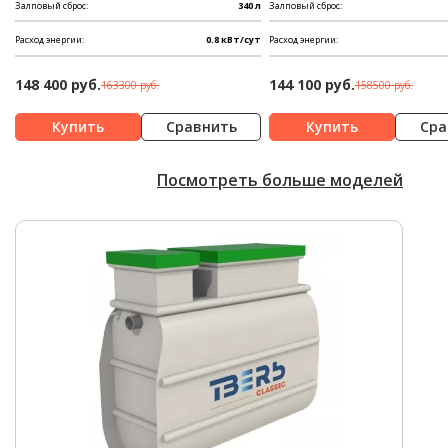
Залповый сброс:
340 л
Залповый сброс:
Расход энергии:
0.8 кВт/сут
Расход энергии:
148 400 руб.
144 100 руб.
163300 руб.
158500 руб.
Сравнить
Сра
Посмотреть больше моделей