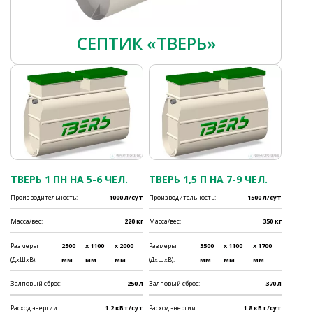
СЕПТИК «ТВЕРЬ»
ТВЕРЬ 1 ПН НА 5-6 ЧЕЛ.
ТВЕРЬ 1,5 П НА 7-9 ЧЕЛ.
Производительность:
1000 л/сут
Производительность:
1500 л/сут
Масса/вес:
220 кг
Масса/вес:
350 кг
Размеры
2500
x 1100
x 2000
Размеры
3500
x 1100
x 1700
(ДхШхВ):
мм
мм
мм
(ДхШхВ):
мм
мм
мм
Залповый сброс:
250 л
Залповый сброс:
370 л
Расход энергии:
1.2 кВт/сут
Расход энергии:
1.8 кВт/сут