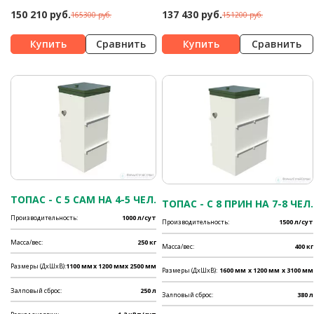
150 210 руб.
137 430 руб.
165300 руб.
151200 руб.
Сравнить
Сравнить
ТОПАС - C 5 САМ НА 4-5 ЧЕЛ.
ТОПАС - C 8 ПРИН НА 7-8 ЧЕЛ.
Производительность:
1000 л/сут
Производительность:
1500 л/сут
Масса/вес:
250 кг
Масса/вес:
400 кг
Размеры (ДхШхВ):
1100 мм
x 1200 мм
x 2500 мм
Размеры (ДхШхВ):
1600 мм
x 1200 мм
x 3100 мм
Залповый сброс:
250 л
Залповый сброс:
380 л