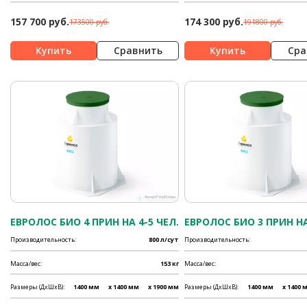
157 700 руб.
174 300 руб.
173500 руб.
191800 руб.
Сравнить
Сра
ЕВРОЛОС БИО 4 ПРИН НА 4-5 ЧЕЛ.
ЕВРОЛОС БИО 3 ПРИН НА
Производительность:
800 л/сут
Производительность:
Масса/вес:
153 кг
Масса/вес:
Размеры (ДхШхВ):
1400 мм
x 1400 мм
x 1900 мм
Размеры (ДхШхВ):
1400 мм
x 1400 