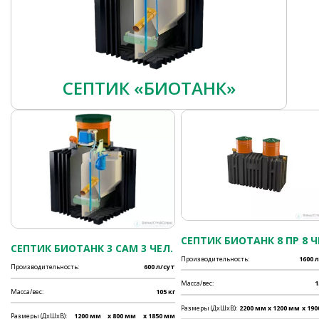
СЕПТИК «БИОТАНК»
СЕПТИК БИОТАНК 8 ПР 8 Ч
СЕПТИК БИОТАНК 3 САМ 3 ЧЕЛ.
Производительность:
1600 
Производительность:
600 л/сут
Масса/вес:
1
Масса/вес:
105 кг
Размеры (ДхШхВ):
2200 мм
x 1200 мм
x 19
Размеры (ДхШхВ):
1200 мм
x 800 мм
x 1850 мм