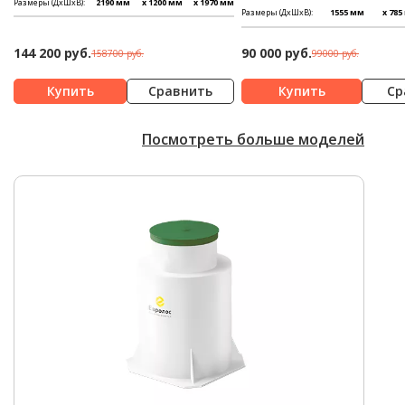
Размеры (ДхШхВ):
2190 мм
x 1200 мм
x 1970 мм
Размеры (ДхШхВ):
1555 мм
x 785
144 200 руб.
90 000 руб.
158700 руб.
99000 руб.
Сравнить
Ср
Посмотреть больше моделей