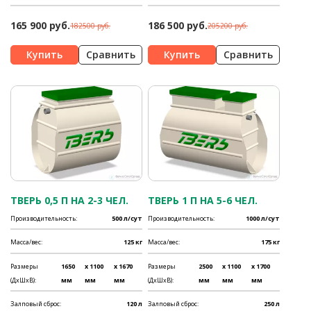
165 900 руб.
186 500 руб.
182500 руб.
205200 руб.
Сравнить
Сравнить
ТВЕРЬ 0,5 П НА 2-3 ЧЕЛ.
ТВЕРЬ 1 П НА 5-6 ЧЕЛ.
Производительность:
500 л/сут
Производительность:
1000 л/сут
Масса/вес:
125 кг
Масса/вес:
175 кг
Размеры
1650
x 1100
x 1670
Размеры
2500
x 1100
x 1700
(ДхШхВ):
мм
мм
мм
(ДхШхВ):
мм
мм
мм
Залповый сброс:
120 л
Залповый сброс:
250 л