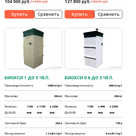
104 000 руб.
127 800 руб.
114400 руб.
140600 руб.
Сравнить
Сравнить
БИОКСИ 1 ДО 5 ЧЕЛ.
БИОКСИ 0.6 ДО 3 ЧЕЛ.
Производительность:
1000 л/сут
Производительность:
600 л/сут
Масса/вес:
350 кг
Масса/вес:
250 кг
Размеры
1100
x 1100
x 2200
Размеры
1100
x 900
x 2200
(ДхШхВ):
мм
мм
мм
(ДхШхВ):
мм
мм
мм
Залповый сброс:
250 л
Залповый сброс:
170 л
Расход энергии:
1.2 кВт/сут
Расход энергии:
0.6 кВт/сут