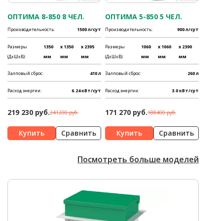
ОПТИМА 8-850 8 ЧЕЛ.
ОПТИМА 5-850 5 ЧЕЛ.
Производительность:
1500 л/сут
Производительность:
900 л/сут
Размеры
1350
x 1350
x 2395
Размеры
1060
x 1060
x 2390
(ДхШхВ):
мм
мм
мм
(ДхШхВ):
мм
мм
мм
Залповый сброс:
410 л
Залповый сброс:
260 л
Расход энергии:
6.24 кВт/сут
Расход энергии:
3.0 кВт/сут
219 230 руб.
171 270 руб.
241200 руб.
188400 руб.
Сравнить
Сравнить
Посмотреть больше моделей