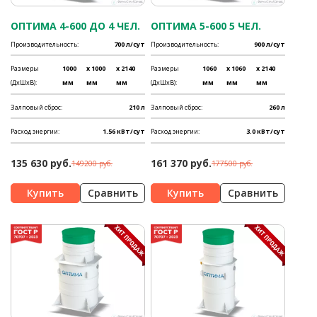
ОПТИМА 4-600 ДО 4 ЧЕЛ.
ОПТИМА 5-600 5 ЧЕЛ.
Производительность:
700 л/сут
Производительность:
900 л/сут
Размеры
1000
x 1000
x 2140
Размеры
1060
x 1060
x 2140
(ДхШхВ):
мм
мм
мм
(ДхШхВ):
мм
мм
мм
Залповый сброс:
210 л
Залповый сброс:
260 л
Расход энергии:
1.56 кВт/сут
Расход энергии:
3.0 кВт/сут
135 630 руб.
161 370 руб.
149200 руб.
177500 руб.
Сравнить
Сравнить