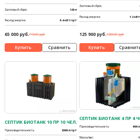
Залповый сброс:
Залповый сброс:
120 л
Расход энергии:
1.2 кВ
Расход энергии:
0.4 кВт/сут
65 000 руб.
125 900 руб.
71500 руб.
138500 руб.
Сравнить
Сравнит
СЕПТИК БИОТАНК 4 ПР 4 Ч
СЕПТИК БИОТАНК 10 ПР 10 ЧЕЛ.
Производительность:
800 
Производительность:
2000 л/сут
Масса/вес:
1