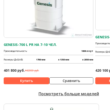
GENESIS
Производите
GENESIS-700 L PR НА 7-10 ЧЕЛ.
Производительность:
1800 л/сут
Размеры (ДхШ
Размеры (ДхШхВ):
1700 мм
x 1350 мм
x 2850 мм
401 800 руб.
420 100 
442000 руб.
Сравнить
Посмотреть больше моделей