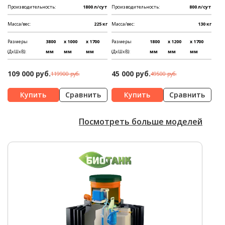
Производительность:
1800 л/сут
Производительность:
800 л/сут
Масса/вес:
225 кг
Масса/вес:
130 кг
Размеры
3800
x 1000
x 1700
Размеры
1800
x 1200
x 1700
(ДхШхВ):
мм
мм
мм
(ДхШхВ):
мм
мм
мм
109 000 руб.
45 000 руб.
119900 руб.
49500 руб.
Сравнить
Сравнить
Посмотреть больше моделей