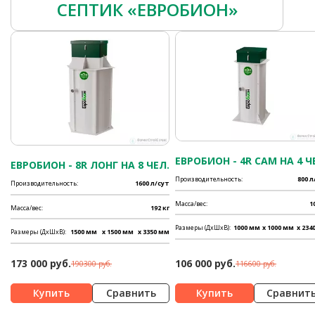
СЕПТИК «ЕВРОБИОН»
ЕВРОБИОН - 4R САМ НА 4 Ч
ЕВРОБИОН - 8R ЛОНГ НА 8 ЧЕЛ.
Производительность:
800 л
Производительность:
1600 л/сут
Масса/вес:
1
Масса/вес:
192 кг
Размеры (ДхШхВ):
1000 мм
x 1000 мм
x 234
Размеры (ДхШхВ):
1500 мм
x 1500 мм
x 3350 мм
173 000 руб.
106 000 руб.
190300 руб.
116600 руб.
Сравнить
Сравнит