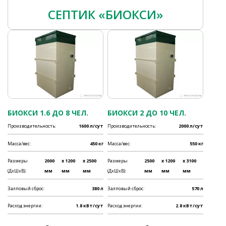
СЕПТИК «БИОКСИ»
БИОКСИ 1.6 ДО 8 ЧЕЛ.
БИОКСИ 2 ДО 10 ЧЕЛ.
Производительность:
1600 л/сут
Производительность:
2000 л/сут
Масса/вес:
450 кг
Масса/вес:
550 кг
Размеры
2000
x 1200
x 2500
Размеры
2500
x 1200
x 3100
(ДхШхВ):
мм
мм
мм
(ДхШхВ):
мм
мм
мм
Залповый сброс:
380 л
Залповый сброс:
570 л
Расход энергии:
1.8 кВт/сут
Расход энергии:
2.8 кВт/сут