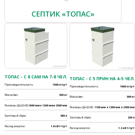
СЕПТИК «ТОПАС»
ТОПАС - C 8 САМ НА 7-8 ЧЕЛ.
ТОПАС - C 5 ПРИН НА 4-5 ЧЕЛ.
Производительность:
1500 л/сут
Производительность:
1000 л/сут
Масса/вес:
350 кг
Масса/вес:
300 кг
Размеры (ДхШхВ):
1600 мм
x 1200 мм
x 2500 мм
Размеры (ДхШхВ):
1100 мм
x 1200 мм
x 2300 мм
Залповый сброс:
380 л
Залповый сброс:
250 л
Расход энергии:
1.8 кВт/сут
Расход энергии:
1.2 кВт/сут