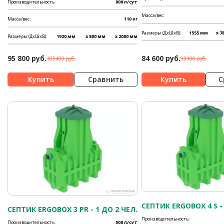
Производительность:
800 л/сут
Масса/вес:
Масса/вес:
110 кг
Размеры (ДхШхВ):
1555 мм
x 7
Размеры (ДхШхВ):
1920 мм
x 800 мм
x 2000 мм
95 800 руб.
84 600 руб.
105400 руб.
93100 руб.
Сравнить
С
СЕПТИК ERGOBOX 4 S - 
СЕПТИК ERGOBOX 3 PR - 1 ДО 2 ЧЕЛ.
Производительность:
Производительность:
500 л/сут