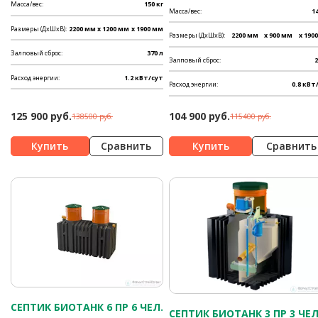
Масса/вес:
150 кг
Масса/вес:
14
Размеры (ДхШхВ):
2200 мм
x 1200 мм
x 1900 мм
Размеры (ДхШхВ):
2200 мм
x 900 мм
x 190
Залповый сброс:
370 л
Залповый сброс:
2
Расход энергии:
1.2 кВт/сут
Расход энергии:
0.8 кВт
125 900 руб.
104 900 руб.
138500 руб.
115400 руб.
Сравнить
Сравнить
СЕПТИК БИОТАНК 6 ПР 6 ЧЕЛ.
СЕПТИК БИОТАНК 3 ПР 3 ЧЕЛ