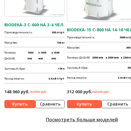
BIODEKA-3 C-600 НА 3-4 ЧЕЛ.
BIODEKA-15 C-800 НА 14-16 ЧЕ
Производительность:
500 л/сут
Производительность:
3000 л/
Масса/вес:
150 кг
Масса/вес:
300
Размеры
1060
x 1060
x 1840
Размеры (ДхШхВ):
2000 мм
x 2000 мм
x 2360 
(ДхШхВ):
мм
мм
мм
Залповый сброс:
75
Залповый сброс:
170 л
Расход энергии:
2.8 кВт/с
Расход энергии:
0.8 кВт/сут
148 060 руб.
312 000 руб.
162900 руб.
343200 руб.
Сравнить
Сравнить
Посмотреть больше моделей