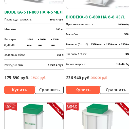
BIODEKA-5 П-800 НА 4-5 ЧЕЛ.
BIODEKA-8 C-800 НА 6-8 ЧЕЛ.
Производительность:
1000 л/сут
Производительность:
1600 л/
Масса/вес:
200 кг
Масса/вес:
300
Размеры
1060
x 1060
x 2340
Размеры (ДхШхВ):
1350 мм
x 1350 мм
x 2350 
(ДхШхВ):
мм
мм
мм
Залповый сброс:
38
Залповый сброс:
250 л
Расход энергии:
1.8 кВт/с
Расход энергии:
1.2 кВт/сут
175 890 руб.
236 940 руб.
193500 руб.
260700 руб.
Сравнить
Сравнить