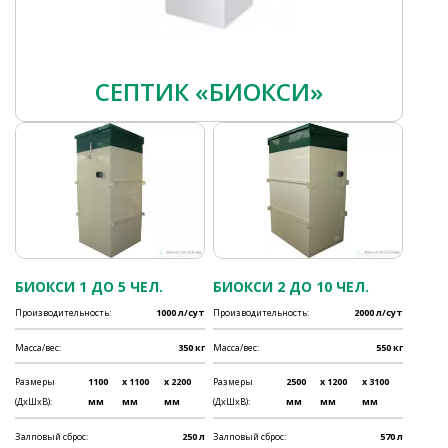
СЕПТИК «БИОКСИ»
БИОКСИ 1 ДО 5 ЧЕЛ.
БИОКСИ 2 ДО 10 ЧЕЛ.
Производительность:
1000 л/сут
Производительность:
2000 л/сут
Масса/вес:
350 кг
Масса/вес:
550 кг
Размеры
1100
x 1100
x 2200
Размеры
2500
x 1200
x 3100
(ДхШхВ):
мм
мм
мм
(ДхШхВ):
мм
мм
мм
Залповый сброс:
250 л
Залповый сброс:
570 л