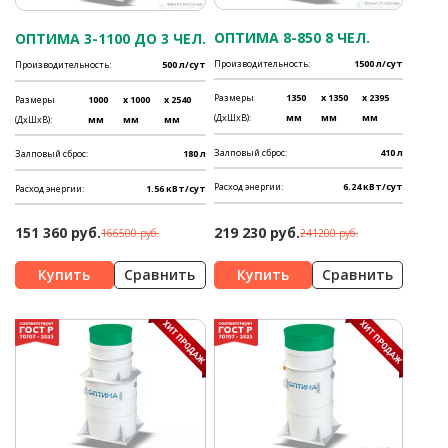
ОПТИМА 8-850 8 ЧЕЛ.
ОПТИМА 3-1100 ДО 3 ЧЕЛ.
Производительность:
1500 л/сут
Производительность:
500 л/сут
Размеры
1350
x 1350
x 2395
Размеры
1000
x 1000
x 2540
(ДхШхВ):
мм
мм
мм
(ДхШхВ):
мм
мм
мм
Залповый сброс:
410 л
Залповый сброс:
180 л
Расход энергии:
6.24 кВт/сут
Расход энергии:
1.56 кВт/сут
151 360 руб.
219 230 руб.
166500 руб.
241200 руб.
Сравнить
Сравнить