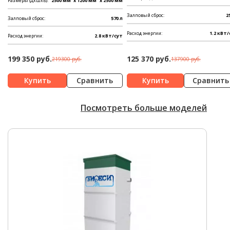
Размеры (ДхШхВ):
2500 мм
x 1200 мм
x 2500 мм
Залповый сброс:
2
Залповый сброс:
570 л
Расход энергии:
1.2 кВт/
Расход энергии:
2.8 кВт/сут
199 350 руб.
125 370 руб.
219300 руб.
137900 руб.
Сравнить
Сравнить
Посмотреть больше моделей