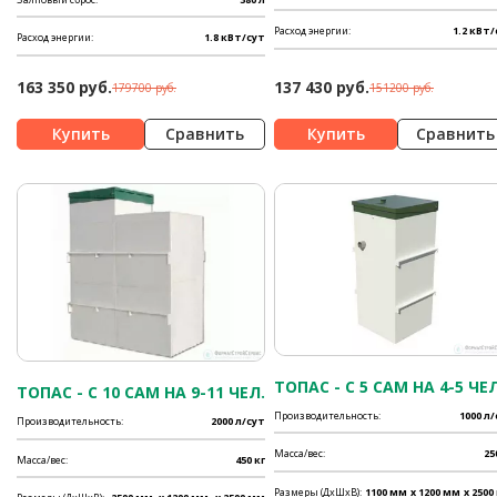
Расход энергии:
1.2 кВт/
Расход энергии:
1.8 кВт/сут
163 350 руб.
137 430 руб.
179700 руб.
151200 руб.
Сравнить
Сравнить
ТОПАС - C 5 САМ НА 4-5 ЧЕЛ
ТОПАС - C 10 САМ НА 9-11 ЧЕЛ.
Производительность:
1000 л
Производительность:
2000 л/сут
Масса/вес:
25
Масса/вес:
450 кг
Размеры (ДхШхВ):
1100 мм
x 1200 мм
x 2500