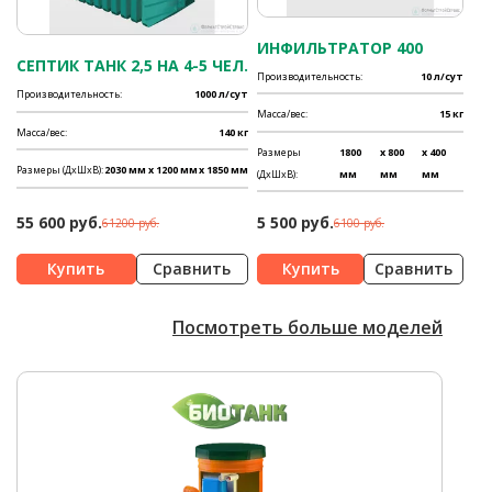
ИНФИЛЬТРАТОР 400
СЕПТИК ТАНК 2,5 НА 4-5 ЧЕЛ.
Производительность:
10 л/сут
Производительность:
1000 л/сут
Масса/вес:
15 кг
Масса/вес:
140 кг
Размеры
1800
x 800
x 400
Размеры (ДхШхВ):
2030 мм
x 1200 мм
x 1850 мм
(ДхШхВ):
мм
мм
мм
55 600 руб.
5 500 руб.
61200 руб.
6100 руб.
Сравнить
Сравнить
Посмотреть больше моделей