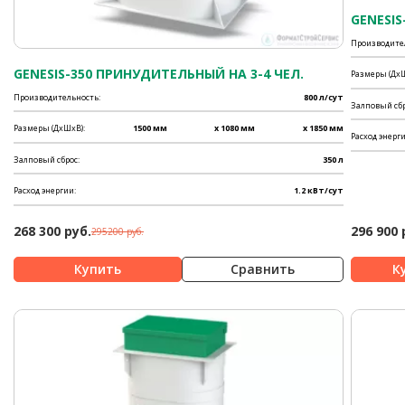
GENESIS
Производите
GENESIS-350 ПРИНУДИТЕЛЬНЫЙ НА 3-4 ЧЕЛ.
Размеры (ДхШ
Производительность:
800 л/сут
Залповый сбр
Размеры (ДхШхВ):
1500 мм
x 1080 мм
x 1850 мм
Расход энерги
Залповый сброс:
350 л
Расход энергии:
1.2 кВт/сут
268 300 руб.
296 900 
295200 руб.
Сравнить