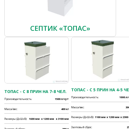
СЕПТИК «ТОПАС»
ТОПАС - C 5 ПРИН НА 4-5 ЧЕ
ТОПАС - C 8 ПРИН НА 7-8 ЧЕЛ.
Производительность:
1000 л
Производительность:
1500 л/сут
Масса/вес:
30
Масса/вес:
400 кг
Размеры (ДхШхВ):
1100 мм
x 1200 мм
x 2300
Размеры (ДхШхВ):
1600 мм
x 1200 мм
x 3100 мм
Залповый сброс:
2
Залповый сброс:
380 л