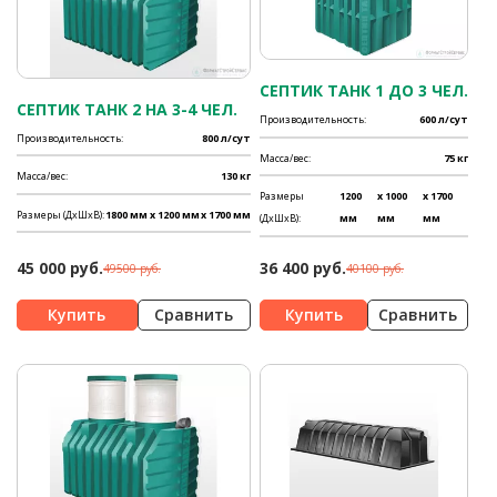
СЕПТИК ТАНК 1 ДО 3 ЧЕЛ.
СЕПТИК ТАНК 2 НА 3-4 ЧЕЛ.
Производительность:
600 л/сут
Производительность:
800 л/сут
Масса/вес:
75 кг
Масса/вес:
130 кг
Размеры
1200
x 1000
x 1700
Размеры (ДхШхВ):
1800 мм
x 1200 мм
x 1700 мм
(ДхШхВ):
мм
мм
мм
45 000 руб.
36 400 руб.
49500 руб.
40100 руб.
Сравнить
Сравнить