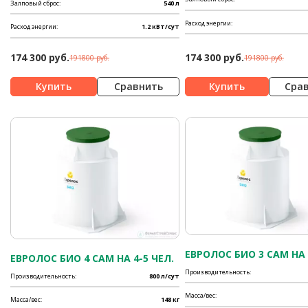
Залповый сброс:
540 л
Расход энергии:
Расход энергии:
1.2 кВт/сут
174 300 руб.
174 300 руб.
191800 руб.
191800 руб.
Сравнить
Сра
ЕВРОЛОС БИО 3 САМ НА 
ЕВРОЛОС БИО 4 САМ НА 4-5 ЧЕЛ.
Производительность:
Производительность:
800 л/сут
Масса/вес:
Масса/вес:
148 кг