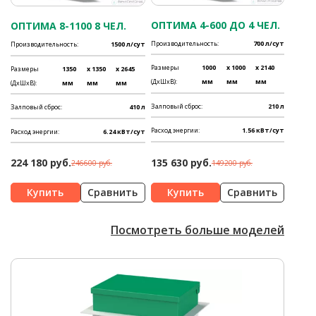
ОПТИМА 4-600 ДО 4 ЧЕЛ.
ОПТИМА 8-1100 8 ЧЕЛ.
Производительность:
700 л/сут
Производительность:
1500 л/сут
Размеры
1000
x 1000
x 2140
Размеры
1350
x 1350
x 2645
(ДхШхВ):
мм
мм
мм
(ДхШхВ):
мм
мм
мм
Залповый сброс:
210 л
Залповый сброс:
410 л
Расход энергии:
1.56 кВт/сут
Расход энергии:
6.24 кВт/сут
224 180 руб.
135 630 руб.
246600 руб.
149200 руб.
Сравнить
Сравнить
Посмотреть больше моделей