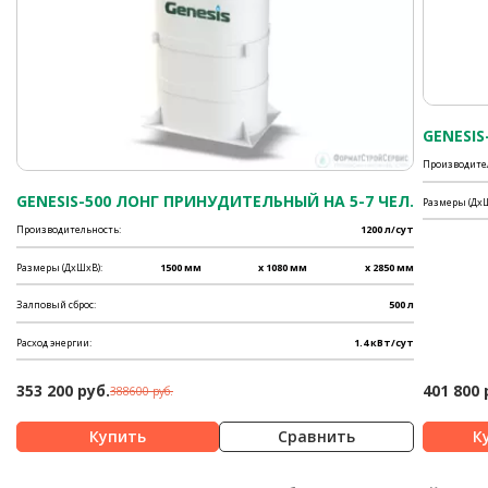
GENESIS-
Производите
GENESIS-500 ЛОНГ ПРИНУДИТЕЛЬНЫЙ НА 5-7 ЧЕЛ.
Размеры (ДхШ
Производительность:
1200 л/сут
Размеры (ДхШхВ):
1500 мм
x 1080 мм
x 2850 мм
Залповый сброс:
500 л
Расход энергии:
1.4 кВт/сут
353 200 руб.
401 800 
388600 руб.
Сравнить