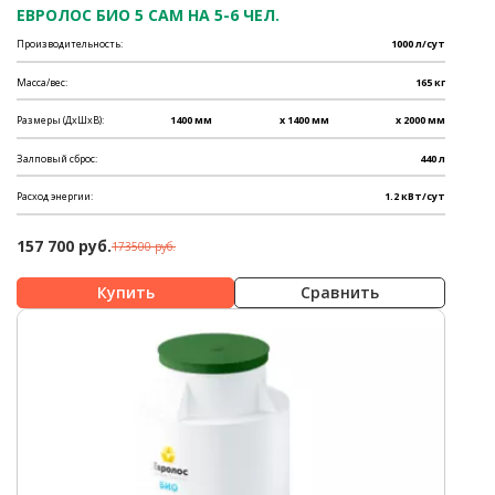
ЕВРОЛОС БИО 5 САМ НА 5-6 ЧЕЛ.
Производительность:
1000 л/сут
Масса/вес:
165 кг
Размеры (ДхШхВ):
1400 мм
x 1400 мм
x 2000 мм
Залповый сброс:
440 л
Расход энергии:
1.2 кВт/сут
157 700 руб.
173500 руб.
Сравнить