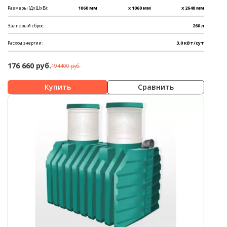
Размеры (ДхШхВ):
1060 мм
x 1060 мм
x 2640 мм
Залповый сброс:
260 л
Расход энергии:
3.0 кВт/сут
176 660 руб.
194400 руб.
Сравнить