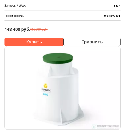
Залповый сброс:
340 л
Расход энергии:
0.8 кВт/сут
148 400 руб.
163300 руб.
Сравнить