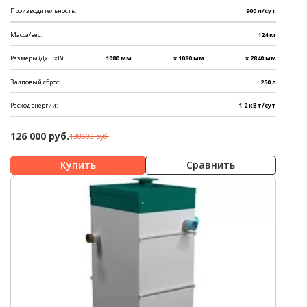
Производительность:
900 л/сут
Масса/вес:
124 кг
Размеры (ДхШхВ):
1080 мм
x 1080 мм
x 2840 мм
Залповый сброс:
250 л
Расход энергии:
1.2 кВт/сут
126 000 руб.
138600 руб.
Сравнить