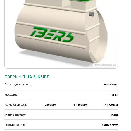
ТВЕРЬ 1 П НА 5-6 ЧЕЛ.
Производительность:
1000 л/сут
Масса/вес:
175 кг
Размеры (ДхШхВ):
2500 мм
x 1100 мм
x 1700 мм
Залповый сброс:
250 л
Расход энергии:
1.2 кВт/сут