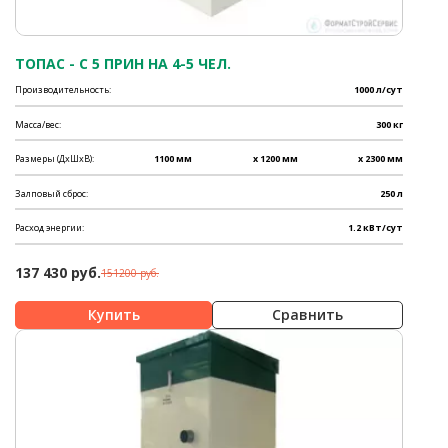
ТОПАС - C 5 ПРИН НА 4-5 ЧЕЛ.
Производительность:
1000 л/сут
Масса/вес:
300 кг
Размеры (ДхШхВ):
1100 мм
x 1200 мм
x 2300 мм
Залповый сброс:
250 л
Расход энергии:
1.2 кВт/сут
137 430 руб.
151200 руб.
Сравнить