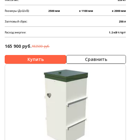
Размеры (ДхШхВ):
2500 мм
x 1100 мм
x 2000 мм
Залповый сброс:
250 л
Расход энергии:
1.2 кВт/сут
165 900 руб.
182500 руб.
Сравнить