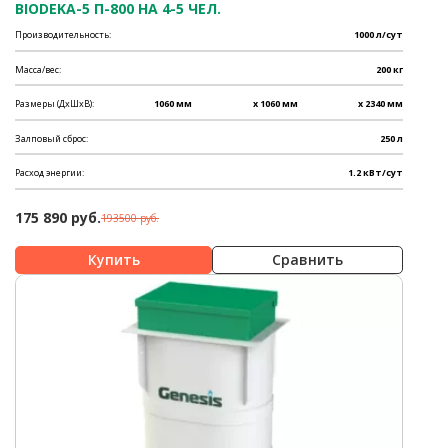
BIODEKA-5 П-800 НА 4-5 ЧЕЛ.
Производительность:
1000 л/сут
Масса/вес:
200 кг
Размеры (ДхШхВ):
1060 мм
x 1060 мм
x 2340 мм
Залповый сброс:
250 л
Расход энергии:
1.2 кВт/сут
175 890 руб.
193500 руб.
Сравнить