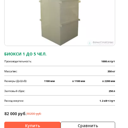
БИОКСИ 1 ДО 5 ЧЕЛ.
Производительность:
1000 л/сут
Масса/вес:
350 кг
Размеры (ДхШхВ):
1100 мм
x 1100 мм
x 2200 мм
Залповый сброс:
250 л
Расход энергии:
1.2 кВт/сут
82 000 руб.
90200 руб.
Сравнить