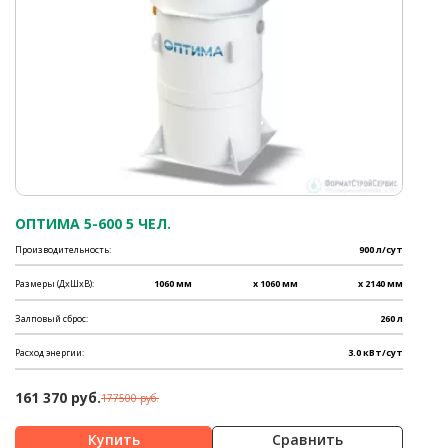
ОПТИМА 5-600 5 ЧЕЛ.
Производительность:
900 л/сут
Размеры (ДхШхВ):
1060 мм
x 1060 мм
x 2140 мм
Залповый сброс:
260 л
Расход энергии:
3.0 кВт/сут
161 370 руб.
177500 руб.
Сравнить