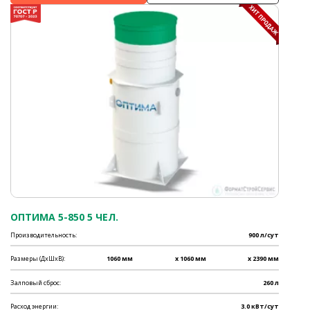
ОПТИМА 5-850 5 ЧЕЛ.
Производительность:
900 л/сут
Размеры (ДхШхВ):
1060 мм
x 1060 мм
x 2390 мм
Залповый сброс:
260 л
Расход энергии:
3.0 кВт/сут