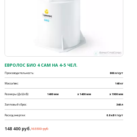
ЕВРОЛОС БИО 4 САМ НА 4-5 ЧЕЛ.
Производительность:
800 л/сут
Масса/вес:
148 кг
Размеры (ДхШхВ):
1400 мм
x 1400 мм
x 1900 мм
Залповый сброс:
340 л
Расход энергии:
0.8 кВт/сут
148 400 руб.
163300 руб.