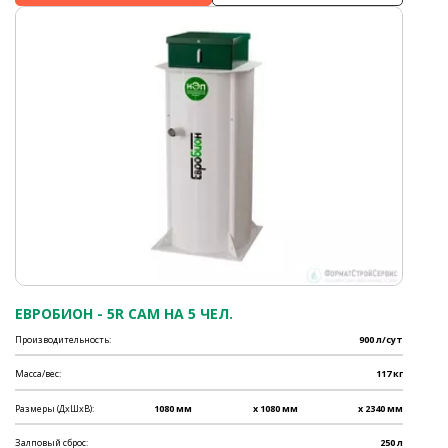
ЕВРОБИОН - 5R САМ НА 5 ЧЕЛ.
Производительность:
900 л/сут
Масса/вес:
117 кг
Размеры (ДхШхВ):
1080 мм
x 1080 мм
x 2340 мм
Залповый сброс:
250 л