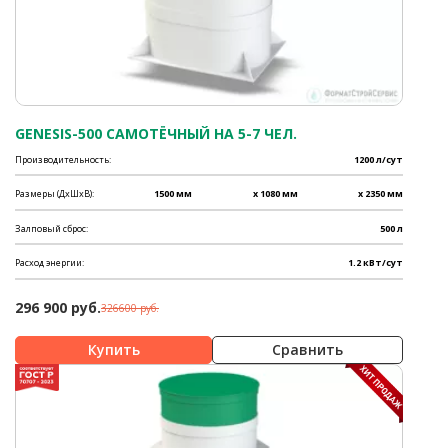
GENESIS-500 САМОТЁЧНЫЙ НА 5-7 ЧЕЛ.
Производительность:
1200 л/сут
Размеры (ДхШхВ):
1500 мм
x 1080 мм
x 2350 мм
Залповый сброс:
500 л
Расход энергии:
1.2 кВт/сут
296 900 руб.
326600 руб.
Сравнить