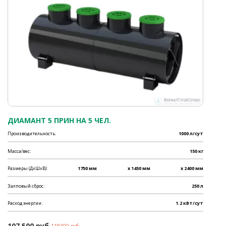
ДИАМАНТ 5 ПРИН НА 5 ЧЕЛ.
Производительность:
1000 л/сут
Масса/вес:
150 кг
Размеры (ДхШхВ):
1750 мм
x 1450 мм
x 2400 мм
Залповый сброс:
250 л
Расход энергии:
1.2 кВт/сут
107 500 руб.
118300 руб.