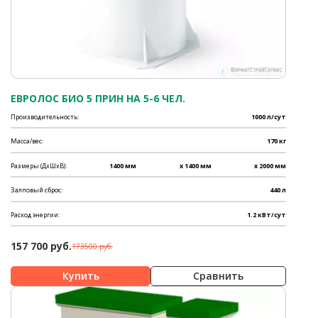
ЕВРОЛОС БИО 5 ПРИН НА 5-6 ЧЕЛ.
Производительность:
1000 л/сут
Масса/вес:
170 кг
Размеры (ДхШхВ):
1400 мм
x 1400 мм
x 2000 мм
Залповый сброс:
440 л
Расход энергии:
1.2 кВт/сут
157 700 руб.
173500 руб.
Сравнить