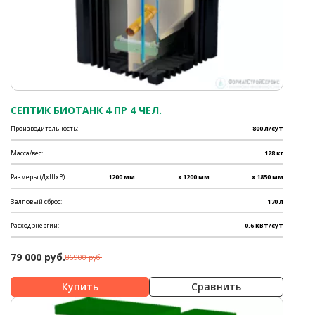
СЕПТИК БИОТАНК 4 ПР 4 ЧЕЛ.
Производительность:
800 л/сут
Масса/вес:
128 кг
Размеры (ДхШхВ):
1200 мм
x 1200 мм
x 1850 мм
Залповый сброс:
170 л
Расход энергии:
0.6 кВт/сут
79 000 руб.
86900 руб.
Сравнить