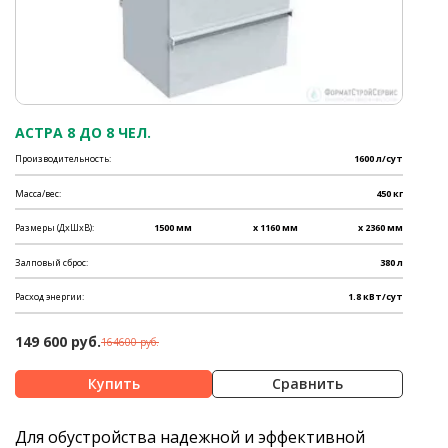
АСТРА 8 ДО 8 ЧЕЛ.
Производительность:
1600 л/сут
Масса/вес:
450 кг
Размеры (ДхШхВ):
1500 мм
x 1160 мм
x 2360 мм
Залповый сброс:
380 л
Расход энергии:
1.8 кВт/сут
149 600 руб.
164600 руб.
Сравнить
Для обустройства надежной и эффективной