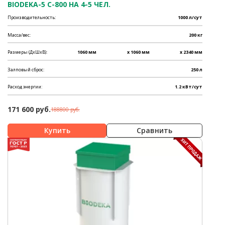
BIODEKA-5 C-800 НА 4-5 ЧЕЛ.
Производительность:
1000 л/сут
Масса/вес:
200 кг
Размеры (ДхШхВ):
1060 мм
x 1060 мм
x 2340 мм
Залповый сброс:
250 л
Расход энергии:
1.2 кВт/сут
171 600 руб.
188800 руб.
Сравнить