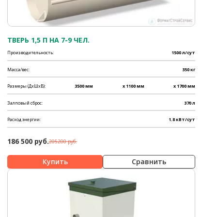
ТВЕРЬ 1,5 П НА 7-9 ЧЕЛ.
Производительность:
1500 л/сут
Масса/вес:
350 кг
Размеры (ДхШхВ):
3500 мм
x 1100 мм
x 1700 мм
Залповый сброс:
370 л
Расход энергии:
1.8 кВт/сут
186 500 руб.
205200 руб.
Сравнить