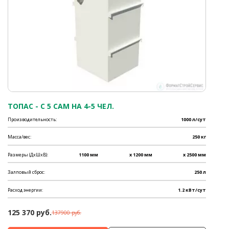
ТОПАС - C 5 САМ НА 4-5 ЧЕЛ.
Производительность:
1000 л/сут
Масса/вес:
250 кг
Размеры (ДхШхВ):
1100 мм
x 1200 мм
x 2500 мм
Залповый сброс:
250 л
Расход энергии:
1.2 кВт/сут
125 370 руб.
137900 руб.