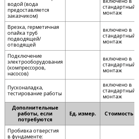
включено в
водой (вода
стандартный
предоставляется
монтаж
заказчиком)
Врезка, герметичная
включено в
опайка труб
стандартный
подводящей/
монтаж
отводящей
Подключение
включено в
электрооборудования
стандартный
(компрессоров,
монтаж
насосов)
включено в
Пусконаладка,
стандартный
тестирование работы
монтаж
Дополнительные
работы, если
Ед. измер.
Стоимость
потребуются
Пробивка отверстия
в фундаменте: