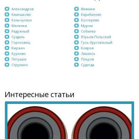
Александров
Вязники
Камешково
Карабаново
Кольчугино
Костерёво
Меленки
Муром
Радужный
Собинка
Суздаль
Юрьев-Польский
Гороховец
Гусь-Хрустальный
Киржач
Ковров
Курлово
Лакинск
Петушки
Покров
Струнино
Судогда
Интересные статьи