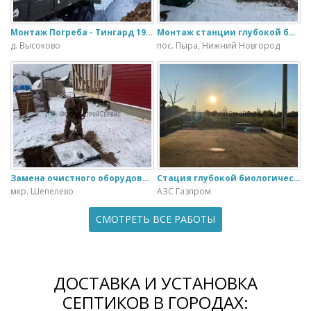
Монтаж Погреба - Тингард 1900
Монтаж станции глубокой биологической очистки ИталБио - 5 с колодцем дренажным для слива воды
д. Высоково
пос. Пыра, Нижний Новгород
Замена очистного оборудования Дека - 3 на ЭкоГранд - 6
Стация глубокой биологической очистки ЕвроЛос- 20
мкр. Шепелево
АЗС Газпром
СМОТРЕТЬ ВСЕ РАБОТЫ
ДОСТАВКА И УСТАНОВКА
СЕПТИКОВ В ГОРОДАХ: