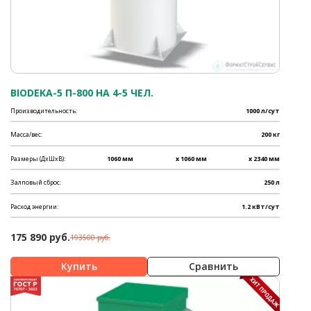
BIODEKA-5 П-800 НА 4-5 ЧЕЛ.
Производительность:
1000 л/сут
Масса/вес:
200 кг
Размеры (ДхШхВ):
1060 мм
x 1060 мм
x 2340 мм
Залповый сброс:
250 л
Расход энергии:
1.2 кВт/сут
175 890 руб.
193500 руб.
Сравнить