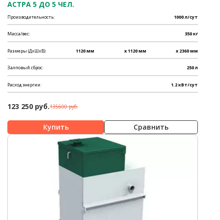
АСТРА 5 ДО 5 ЧЕЛ.
Производительность:
1000 л/сут
Масса/вес:
350 кг
Размеры (ДхШхВ):
1120 мм
x 1120 мм
x 2360 мм
Залповый сброс:
250 л
Расход энергии:
1.2 кВт/сут
123 250 руб.
135600 руб.
Сравнить