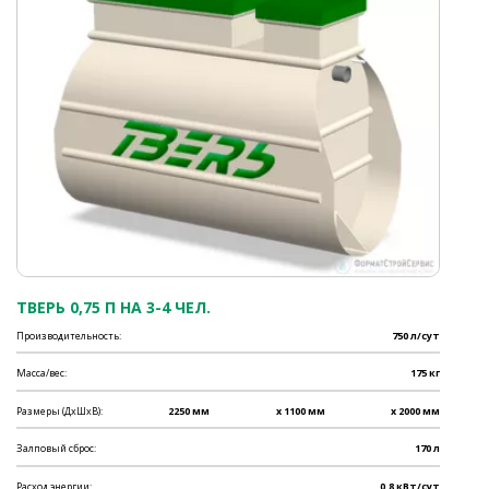
ТВЕРЬ 0,75 П НА 3-4 ЧЕЛ.
Производительность:
750 л/сут
Масса/вес:
175 кг
Размеры (ДхШхВ):
2250 мм
x 1100 мм
x 2000 мм
Залповый сброс:
170 л
Расход энергии:
0.8 кВт/сут