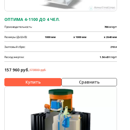
ОПТИМА 4-1100 ДО 4 ЧЕЛ.
Производительность:
700 л/сут
Размеры (ДхШхВ):
1000 мм
x 1000 мм
x 2640 мм
Залповый сброс:
210 л
Расход энергии:
1.56 кВт/сут
157 960 руб.
173800 руб.
Сравнить