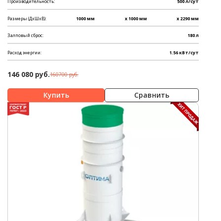
Производительность:
500 л/сут
Размеры (ДхШхВ):
1000 мм
x 1000 мм
x 2290 мм
Залповый сброс:
180 л
Расход энергии:
1.56 кВт/сут
146 080 руб.
160700 руб.
Сравнить