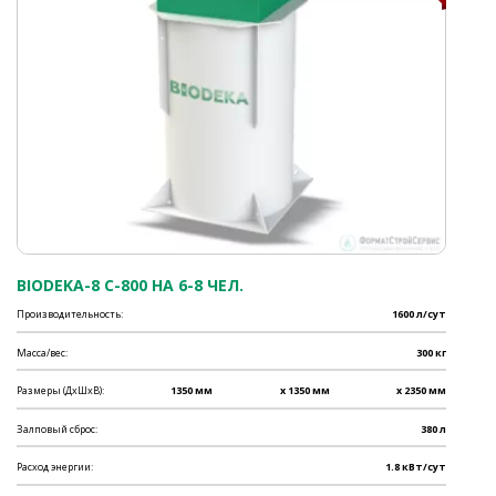
BIODEKA-8 C-800 НА 6-8 ЧЕЛ.
Производительность:
1600 л/сут
Масса/вес:
300 кг
Размеры (ДхШхВ):
1350 мм
x 1350 мм
x 2350 мм
Залповый сброс:
380 л
Расход энергии:
1.8 кВт/сут