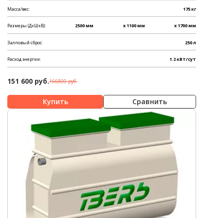
Масса/вес:
175 кг
Размеры (ДхШхВ):
2500 мм
x 1100 мм
x 1700 мм
Залповый сброс:
250 л
Расход энергии:
1.2 кВт/сут
151 600 руб.
166800 руб.
Сравнить