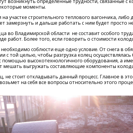
гут возникнуть определенные трудности, связанные с к
некоторые моменты.
и на участке строительного теплового вагончика, либо 
ет замерзнуть и дальше работать с ним будет просто не
дца во Владимирской области не составит особого труд
е работ. Более того, если говорить о стоимости колод
 необходимо соблюсти еще одно условие. От снега в о
 с той целью, чтобы разгрузка колец осуществлялась 
т с помощью высокотехнологичного оборудования, а им
дут мешать выгружать составляющие компоненты колод
ц, не стоит откладывать данный процесс. Главное в э
озьмет на себя все вопросы относительно этого процес