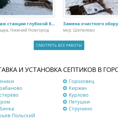
Монтаж станции глубокой биологической очистки ИталБио - 5 с колодцем дренажным для слива воды
Пыра, Нижний Новгород
мкр. Шепелево
СМОТРЕТЬ ВСЕ РАБОТЫ
АВКА И УСТАНОВКА СЕПТИКОВ В ГОР
зники
Гороховец
рабаново
Киржач
стерёво
Курлово
уром
Петушки
бинка
Струнино
ьев-Польский