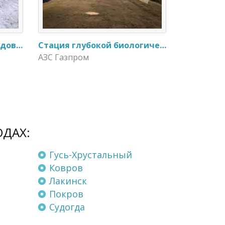
Замена очистного оборудования Дека - 3 на ЭкоГранд - 6
Стация глубокой биологической очистки ЕвроЛос- 20
АЗС Газпром
ОДАХ:
Гусь-Хрустальный
Ковров
Лакинск
Покров
Судогда