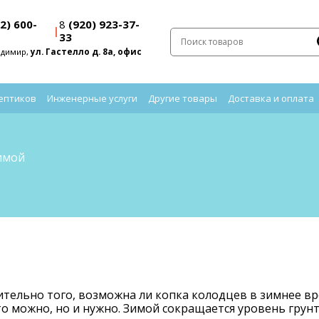
2) 600-
8
(920) 923-37-
|
33
адимир,
ул. Гастелло д. 8а, офис
ептиков
Инженерные услуги
Другие товары
Доставка и оплата
имой
ительно того, возможна ли копка колодцев в зимнее вр
то можно, но и нужно. Зимой сокращается уровень грунт