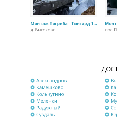
Монтаж Погреба - Тингард 1900
д. Высоково
пос. 
ДОСТ
Александров
Вя
Камешково
Ка
Кольчугино
Ко
Меленки
М
Радужный
Со
Суздаль
Юр