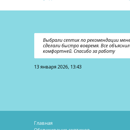
ировал
Выбрали септик по рекомендации мен
устроила.
сделали быстро вовремя. Все объяснил
 Запаха
комфортней. Спасибо за работу
13 января 2026, 13:43
Игорь
Главная
Обслуживание септиков