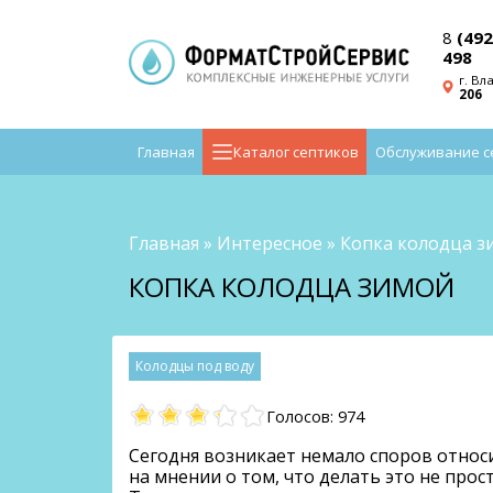
8
(492
498
г. Вл
206
Главная
Каталог септиков
Обслуживание с
Главная
»
Интересное
»
Копка колодца з
КОПКА КОЛОДЦА ЗИМОЙ
колодцы под воду
Голосов: 974
Сегодня возникает немало споров относ
на мнении о том, что делать это не прос