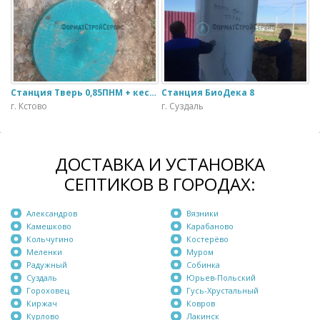
Станция Тверь 0,85ПНМ + кессон К1
Станция БиоДека 8
г. Кстово
г. Суздаль
ДОСТАВКА И УСТАНОВКА
СЕПТИКОВ В ГОРОДАХ:
Александров
Вязники
Камешково
Карабаново
Кольчугино
Костерёво
Меленки
Муром
Радужный
Собинка
Суздаль
Юрьев-Польский
Гороховец
Гусь-Хрустальный
Киржач
Ковров
Курлово
Лакинск