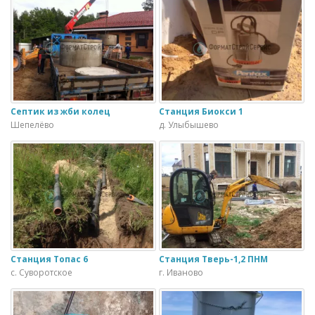
Септик из жби колец
Станция Биокси 1
Шепелёво
д. Улыбышево
Станция Топас 6
Станция Тверь-1,2 ПНМ
с. Суворотское
г. Иваново