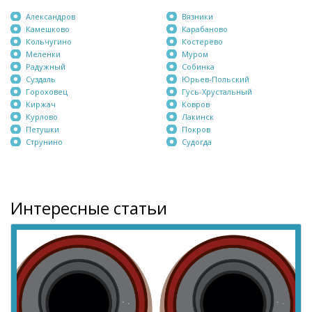
Александров
Вязники
Камешково
Карабаново
Кольчугино
Костерёво
Меленки
Муром
Радужный
Собинка
Суздаль
Юрьев-Польский
Гороховец
Гусь-Хрустальный
Киржач
Ковров
Курлово
Лакинск
Петушки
Покров
Струнино
Судогда
Интересные статьи