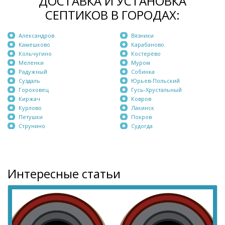
ДОСТАВКА И УСТАНОВКА
СЕПТИКОВ В ГОРОДАХ:
Александров
Вязники
Камешково
Карабаново
Кольчугино
Костерёво
Меленки
Муром
Радужный
Собинка
Суздаль
Юрьев-Польский
Гороховец
Гусь-Хрустальный
Киржач
Ковров
Курлово
Лакинск
Петушки
Покров
Струнино
Судогда
Интересные статьи