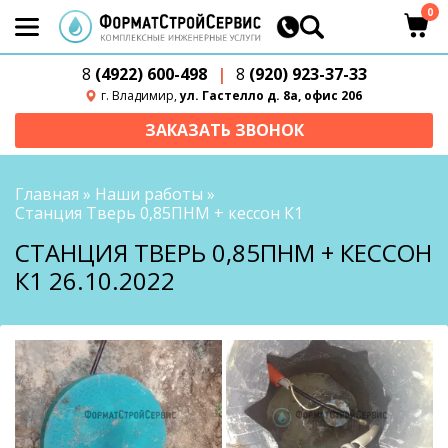
0
8
(4922) 600-498
|
8
(920) 923-37-33
г. Владимир,
ул. Гастелло д. 8а, офис 206
ЗАКАЗАТЬ ЗВОНОК
Главная
»
Наши работы
»
Станция Тверь 0,85ПНМ + кессон К1
СТАНЦИЯ ТВЕРЬ 0,85ПНМ + КЕССОН
К1 26.10.2022