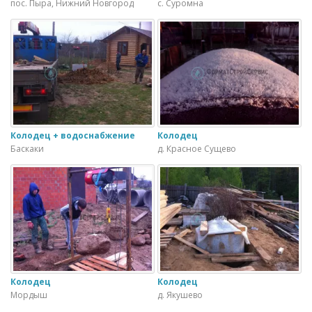
пос. Пыра, Нижний Новгород
с. Суромна
Колодец + водоснабжение
Колодец
Баскаки
д. Красное Сущево
Колодец
Колодец
Мордыш
д. Якушево