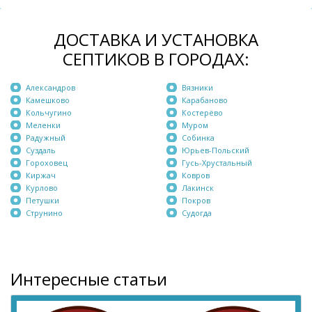
ДОСТАВКА И УСТАНОВКА
СЕПТИКОВ В ГОРОДАХ:
Александров
Вязники
Камешково
Карабаново
Кольчугино
Костерёво
Меленки
Муром
Радужный
Собинка
Суздаль
Юрьев-Польский
Гороховец
Гусь-Хрустальный
Киржач
Ковров
Курлово
Лакинск
Петушки
Покров
Струнино
Судогда
Интересные статьи