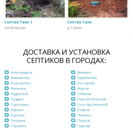
Септик Танк 1
Септик Танк
снт Внуково
д. Горки
ДОСТАВКА И УСТАНОВКА
СЕПТИКОВ В ГОРОДАХ:
Александров
Вязники
Камешково
Карабаново
Кольчугино
Костерёво
Меленки
Муром
Радужный
Собинка
Суздаль
Юрьев-Польский
Гороховец
Гусь-Хрустальный
Киржач
Ковров
Курлово
Лакинск
Петушки
Покров
Струнино
Судогда