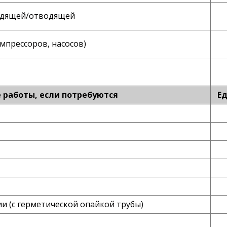
водящей/отводящей
мпрессоров, насосов)
работы, если потребуются
Ед
и (с герметической опайкой трубы)