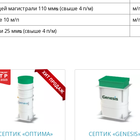
й магистрали 110 ммᴓ (свыше 4 п/м)
м/
е 10 м/п
м/
 25 ммᴓ (свыше 4 п/м)
СЕПТИК «ОПТИМА»
СЕПТИК «GENESIS