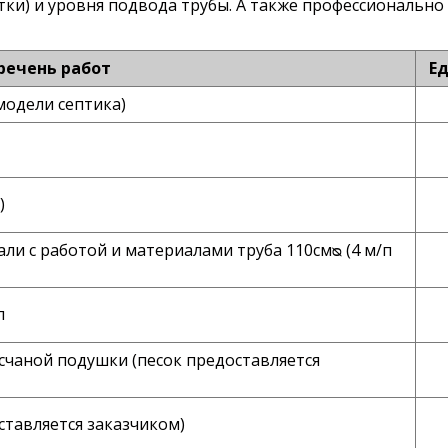
утки) и уровня подвода трубы. А также профессиональн
речень работ
Ед
модели септика)
)
и с работой и материалами труба 110смᴓ (4 м/п
п
счаной подушки (песок предоставляется
ставляется заказчиком)