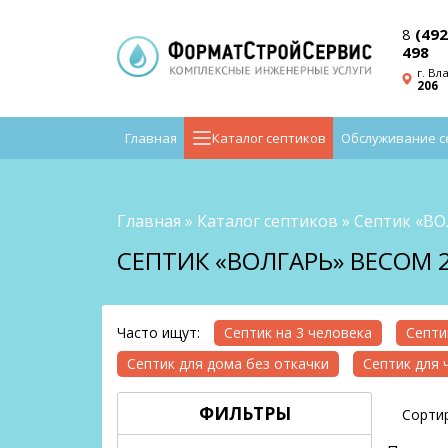
8
(492
498
г. Вл
206
Главная
Каталог септиков
Обслуживание с
Главная
»
Каталог септиков
»
Септик «В
СЕПТИК «ВОЛГАРЬ» ВЕСОМ 2
Часто ищут:
Септик на 3 человека
Септи
Септик для дома без откачки
Септик для 
ФИЛЬТРЫ
Сортир