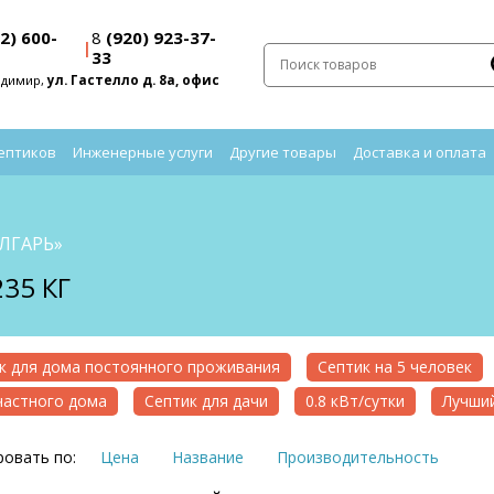
2) 600-
8
(920) 923-37-
|
33
адимир,
ул. Гастелло д. 8а, офис
ептиков
Инженерные услуги
Другие товары
Доставка и оплата
ОЛГАРЬ»
35 КГ
к для дома постоянного проживания
Септик на 5 человек
частного дома
Септик для дачи
0.8 кВт/сутки
Лучший
овать по:
Цена
Название
Производительность