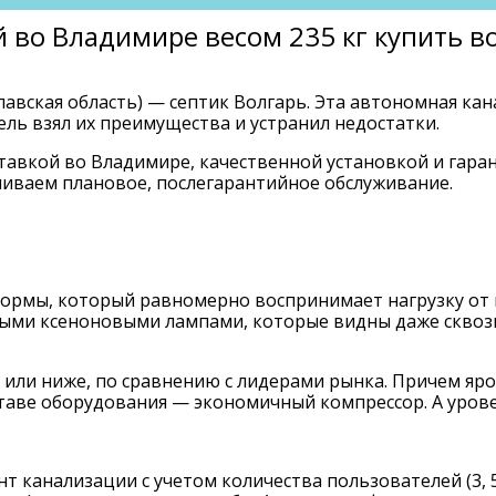
й во Владимире весом 235 кг купить 
авская область) — септик Волгарь. Эта автономная ка
ль взял их преимущества и устранил недостатки.
оставкой во Владимире, качественной установкой и гар
иваем плановое, послегарантийное обслуживание.
рмы, который равномерно воспринимает нагрузку от г
ыми ксеноновыми лампами, которые видны даже сквозь
 или ниже, по сравнению с лидерами рынка. Причем яро
ставе оборудования — экономичный компрессор. А урове
 канализации с учетом количества пользователей (3, 5,