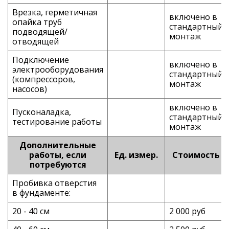
Врезка, герметичная
включено в
опайка труб
стандартный
подводящей/
монтаж
отводящей
Подключение
включено в
электрооборудования
стандартный
(компрессоров,
монтаж
насосов)
включено в
Пусконаладка,
стандартный
тестирование работы
монтаж
Дополнительные
работы, если
Ед. измер.
Стоимость
потребуются
Пробивка отверстия
в фундаменте:
20 - 40 см
2 000 руб