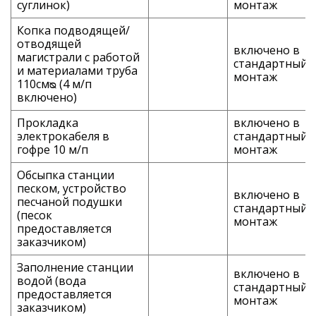
суглинок)
монтаж
Копка подводящей/
отводящей
включено в
магистрали с работой
стандартный
и материалами труба
монтаж
110смᴓ (4 м/п
включено)
Прокладка
включено в
электрокабеля в
стандартный
гофре 10 м/п
монтаж
Обсыпка станции
песком, устройство
включено в
песчаной подушки
стандартный
(песок
монтаж
предоставляется
заказчиком)
Заполнение станции
включено в
водой (вода
стандартный
предоставляется
монтаж
заказчиком)