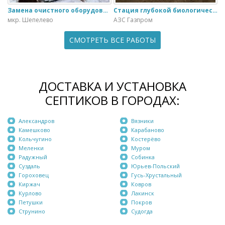
Замена очистного оборудования Дека - 3 на ЭкоГранд - 6
Стация глубокой биологической очистки ЕвроЛос- 20
мкр. Шепелево
АЗС Газпром
СМОТРЕТЬ ВСЕ РАБОТЫ
ДОСТАВКА И УСТАНОВКА
СЕПТИКОВ В ГОРОДАХ:
Александров
Вязники
Камешково
Карабаново
Кольчугино
Костерёво
Меленки
Муром
Радужный
Собинка
Суздаль
Юрьев-Польский
Гороховец
Гусь-Хрустальный
Киржач
Ковров
Курлово
Лакинск
Петушки
Покров
Струнино
Судогда