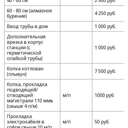
40 - 60 см
2 500 руб.
60 - 80 см (алмазное
4 250 руб.
бурение)
Ввод трубы в дом
1 000 руб.
Дополнительная
врезка в корпус
станции (с
1 000 руб.
герметической
опайкой трубы)
Копка котлован
7 500 руб.
(плывун)
Копка, прокладка
подводящей/
отводящей
м/п
1000 руб.
магистрали 110 ммᴓ
(свыше 4 п/м)
Прокладка
электрокабеля в
м/п
50 руб.
гофре свыше 10 м/п