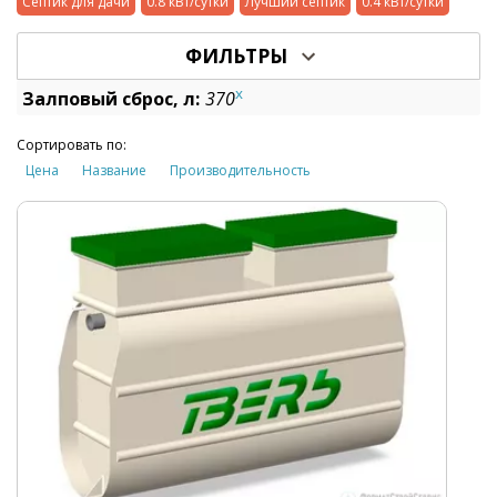
Септик для дачи
0.8 кВт/сутки
Лучший септик
0.4 кВт/сутки
ФИЛЬТРЫ
x
Залповый сброс, л:
370
Сортировать по:
Цена
Название
Производительность