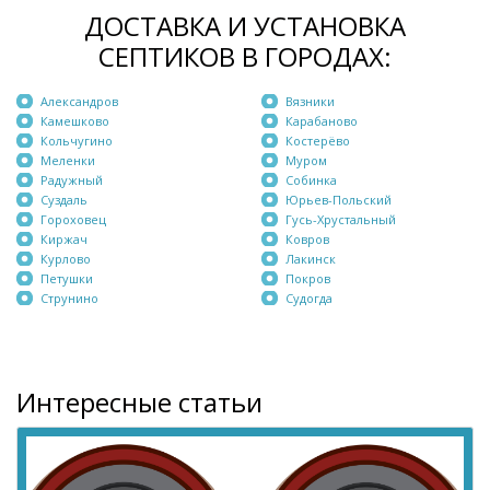
ДОСТАВКА И УСТАНОВКА
СЕПТИКОВ В ГОРОДАХ:
Александров
Вязники
Камешково
Карабаново
Кольчугино
Костерёво
Меленки
Муром
Радужный
Собинка
Суздаль
Юрьев-Польский
Гороховец
Гусь-Хрустальный
Киржач
Ковров
Курлово
Лакинск
Петушки
Покров
Струнино
Судогда
Интересные статьи