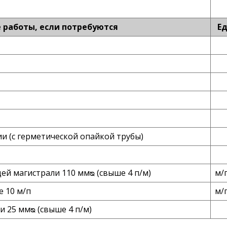
работы, если потребуются
Ед
и (с герметической опайкой трубы)
й магистрали 110 ммᴓ (свыше 4 п/м)
м/
е 10 м/п
м/
 25 ммᴓ (свыше 4 п/м)