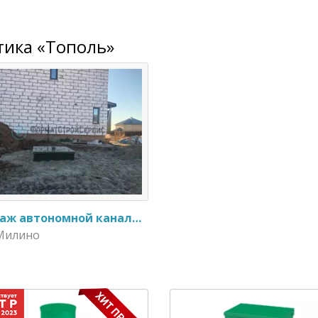
тика «Тополь»
Монтаж автономной канализации Тополь 8
 Милино