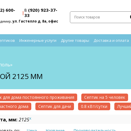
2) 600-
8
(920) 923-37-
|
33
адимир,
ул. Гастелло д. 8а, офис
ептиков
Инженерные услуги
Другие товары
Доставка и оплата
поль»
ТОЙ 2125 ММ
к для дома постоянного проживания
Септик на 5 человек
частного дома
Септик для дачи
0.8 кВт/сутки
Лучший
x
та, мм:
2125
овать по:
Цена
Название
Производительность