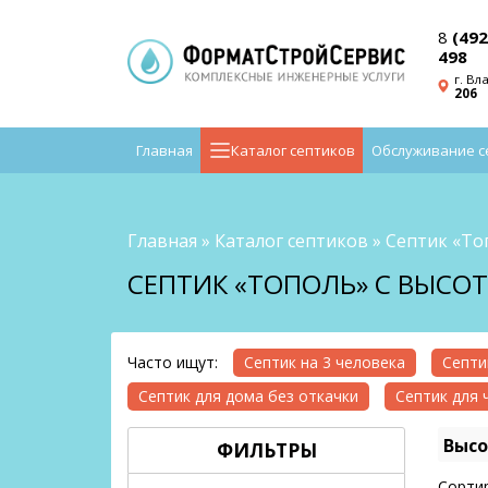
8
(492
498
г. Вл
206
Главная
Каталог септиков
Обслуживание с
Главная
»
Каталог септиков
»
Септик «То
СЕПТИК «ТОПОЛЬ» С ВЫСО
Часто ищут:
Септик на 3 человека
Септи
Септик для дома без откачки
Септик для 
Высо
ФИЛЬТРЫ
Сортир