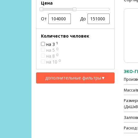
Цена
От
До
Количество человек
1
на 3
0
на 5
0
на 8
0
на 10
ЭКО-Г
дополнительные фильтры
▼
Произв
Масса/в
Размер
(ДхШхВ)
Залпов
Расход 