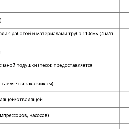
)
и с работой и материалами труба 110смᴓ (4 м/п
п
счаной подушки (песок предоставляется
ставляется заказчиком)
водящей/отводящей
мпрессоров, насосов)