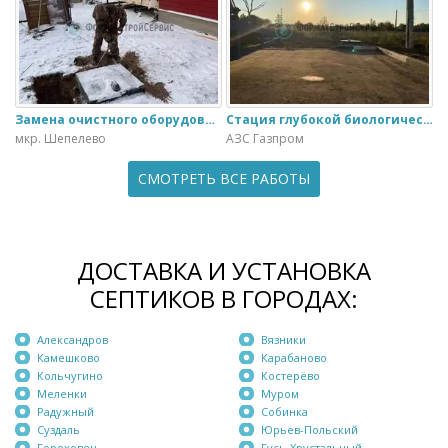
Замена очистного оборудования Дека - 3 на ЭкоГранд - 6
Стация глубокой биологической очистки ЕвроЛос- 20
мкр. Шепелево
АЗС Газпром
СМОТРЕТЬ ВСЕ РАБОТЫ
ДОСТАВКА И УСТАНОВКА
СЕПТИКОВ В ГОРОДАХ:
Александров
Вязники
Камешково
Карабаново
Кольчугино
Костерёво
Меленки
Муром
Радужный
Собинка
Суздаль
Юрьев-Польский
Гороховец
Гусь-Хрустальный