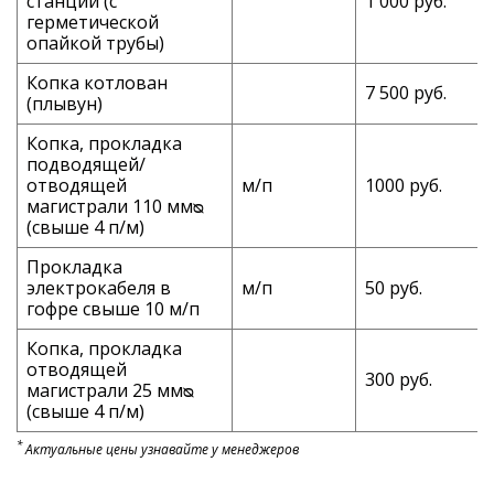
станции (с
1 000 руб.
герметической
опайкой трубы)
Копка котлован
7 500 руб.
(плывун)
Копка, прокладка
подводящей/
отводящей
м/п
1000 руб.
магистрали 110 ммᴓ
(свыше 4 п/м)
Прокладка
электрокабеля в
м/п
50 руб.
гофре свыше 10 м/п
Копка, прокладка
отводящей
300 руб.
магистрали 25 ммᴓ
(свыше 4 п/м)
*
Актуальные цены узнавайте у менеджеров