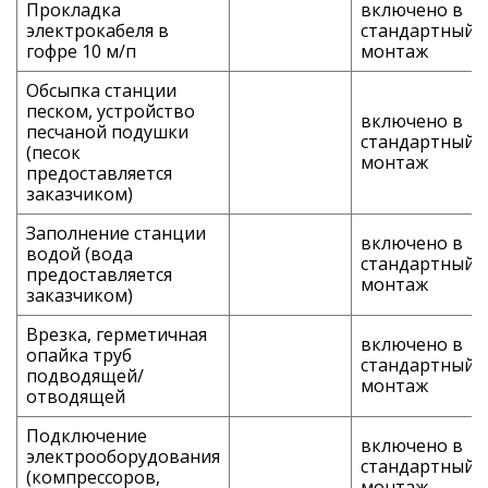
Прокладка
включено в
электрокабеля в
стандартный
гофре 10 м/п
монтаж
Обсыпка станции
песком, устройство
включено в
песчаной подушки
стандартный
(песок
монтаж
предоставляется
заказчиком)
Заполнение станции
включено в
водой (вода
стандартный
предоставляется
монтаж
заказчиком)
Врезка, герметичная
включено в
опайка труб
стандартный
подводящей/
монтаж
отводящей
Подключение
включено в
электрооборудования
стандартный
(компрессоров,
монтаж