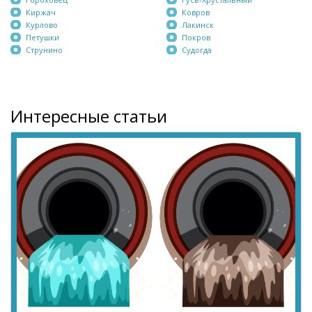
Киржач
Ковров
Курлово
Лакинск
Петушки
Покров
Струнино
Судогда
Интересные статьи