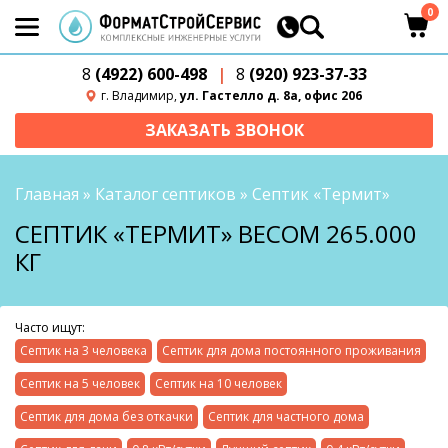
0
8
(4922) 600-498
|
8
(920) 923-37-33
г. Владимир,
ул. Гастелло д. 8а, офис 206
ЗАКАЗАТЬ ЗВОНОК
Главная
»
Каталог септиков
»
Септик «Термит»
СЕПТИК «ТЕРМИТ» ВЕСОМ 265.000
КГ
Часто ищут:
Септик на 3 человека
Септик для дома постоянного проживания
Септик на 5 человек
Септик на 10 человек
Септик для дома без откачки
Септик для частного дома