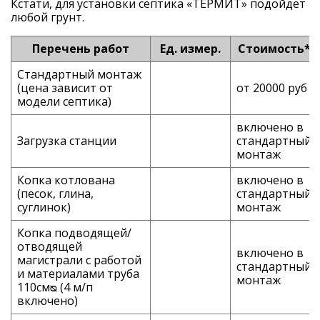
Кстати, для установки септика «ТЕРМИТ» подойдет
любой грунт.
Перечень работ
Ед. измер.
Стоимость*
Стандартный монтаж
(цена зависит от
от 20000 руб
модели септика)
включено в
Загрузка станции
стандартный
монтаж
Копка котлована
включено в
(песок, глина,
стандартный
суглинок)
монтаж
Копка подводящей/
отводящей
включено в
магистрали с работой
стандартный
и материалами труба
монтаж
110смᴓ (4 м/п
включено)