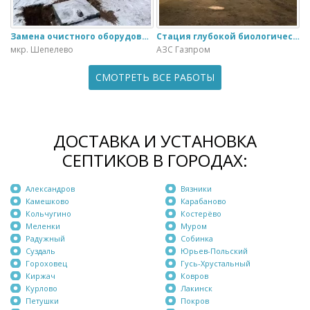
Замена очистного оборудования Дека - 3 на ЭкоГранд - 6
Стация глубокой биологической очистки ЕвроЛос- 20
мкр. Шепелево
АЗС Газпром
СМОТРЕТЬ ВСЕ РАБОТЫ
ДОСТАВКА И УСТАНОВКА
СЕПТИКОВ В ГОРОДАХ:
Александров
Вязники
Камешково
Карабаново
Кольчугино
Костерёво
Меленки
Муром
Радужный
Собинка
Суздаль
Юрьев-Польский
Гороховец
Гусь-Хрустальный
Киржач
Ковров
Курлово
Лакинск
Петушки
Покров