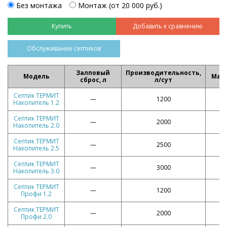
Без монтажа
Монтаж (от 20 000 руб.)
Добавить к сравнению
Обслуживание септиков
Залповый
Производительность,
Модель
Масс
сброс, л
л/сут
Септик ТЕРМИТ
—
1200
Накопитель 1.2
Септик ТЕРМИТ
—
2000
Накопитель 2.0
Септик ТЕРМИТ
—
2500
Накопитель 2.5
Септик ТЕРМИТ
—
3000
Накопитель 3.0
Септик ТЕРМИТ
—
1200
Профи 1.2
Септик ТЕРМИТ
—
2000
Профи 2.0