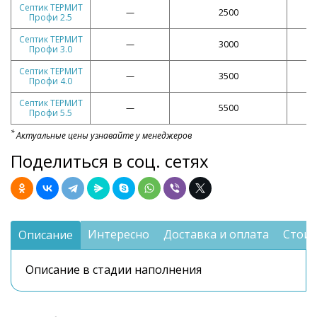
Септик ТЕРМИТ
—
2500
Профи 2.5
Септик ТЕРМИТ
—
3000
Профи 3.0
Септик ТЕРМИТ
—
3500
Профи 4.0
Септик ТЕРМИТ
—
5500
Профи 5.5
*
Актуальные цены узнавайте у менеджеров
Поделиться в соц. сетях
Интересно
Доставка и оплата
Стоим
Описание
Описание в стадии наполнения