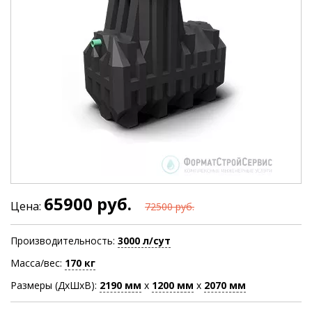
65900 руб.
Цена:
72500 руб.
Производительность:
3000 л/сут
Масса/вес:
170 кг
Размеры (ДхШхВ):
2190
мм
х
1200
мм
х
2070
мм