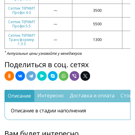
Септик ТЕРМИТ
—
3500
Профи 4.0
Септик ТЕРМИТ
—
5500
Профи 5.5
Септик ТЕРМИТ
Трансформер
—
1300
1.3 S
*
Актуальные цены узнавайте у менеджеров
Поделиться в соц. сетях
Интересно
Доставка и оплата
Стоим
Описание
Описание в стадии наполнения
Вам будет интересно