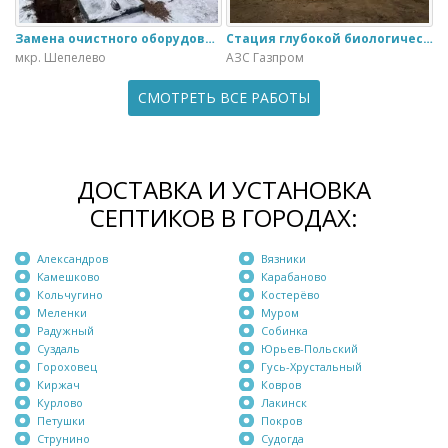
Замена очистного оборудования Дека - 3 на ЭкоГранд - 6
Стация глубокой биологической очистки ЕвроЛос- 20
мкр. Шепелево
АЗС Газпром
СМОТРЕТЬ ВСЕ РАБОТЫ
ДОСТАВКА И УСТАНОВКА
СЕПТИКОВ В ГОРОДАХ:
Александров
Вязники
Камешково
Карабаново
Кольчугино
Костерёво
Меленки
Муром
Радужный
Собинка
Суздаль
Юрьев-Польский
Гороховец
Гусь-Хрустальный
Киржач
Ковров
Курлово
Лакинск
Петушки
Покров
Струнино
Судогда