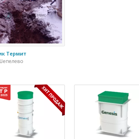
ик Термит
 Шепелево