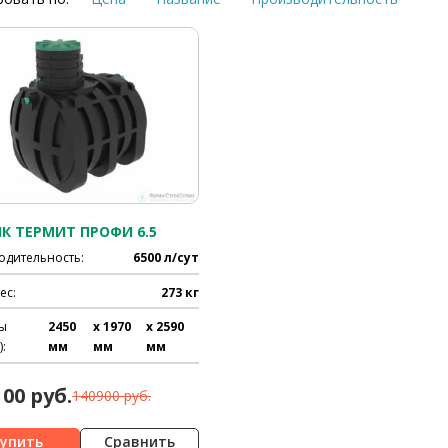
К ТЕРМИТ ПРОФИ 6.5
одительность:
6500 л/сут
ес:
273 кг
ы
2450
x 1970
x 2590
:
мм
мм
мм
100 руб.
140900 руб.
Сравнить