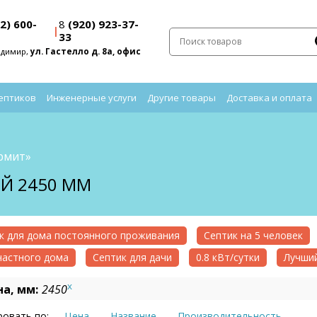
2) 600-
8
(920) 923-37-
|
33
адимир,
ул. Гастелло д. 8а, офис
ептиков
Инженерные услуги
Другие товары
Доставка и оплата
рмит»
Й 2450 ММ
к для дома постоянного проживания
Септик на 5 человек
частного дома
Септик для дачи
0.8 кВт/сутки
Лучший
x
а, мм:
2450
овать по:
Цена
Название
Производительность