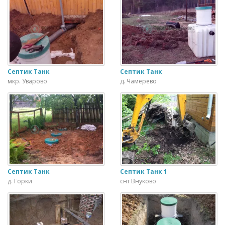
Септик Танк
Септик Танк
мкр. Уварово
д. Чамерево
Септик Танк
Септик Танк 1
д. Горки
снт Внуково