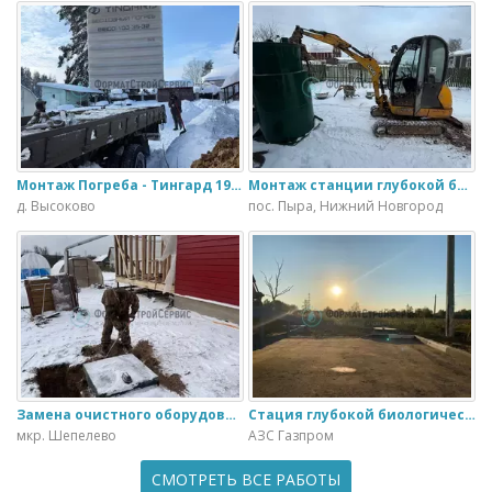
Монтаж Погреба - Тингард 1900
Монтаж станции глубокой биологической очистки ИталБио - 5 с колодцем дренажным для слива воды
д. Высоково
пос. Пыра, Нижний Новгород
Замена очистного оборудования Дека - 3 на ЭкоГранд - 6
Стация глубокой биологической очистки ЕвроЛос- 20
мкр. Шепелево
АЗС Газпром
СМОТРЕТЬ ВСЕ РАБОТЫ