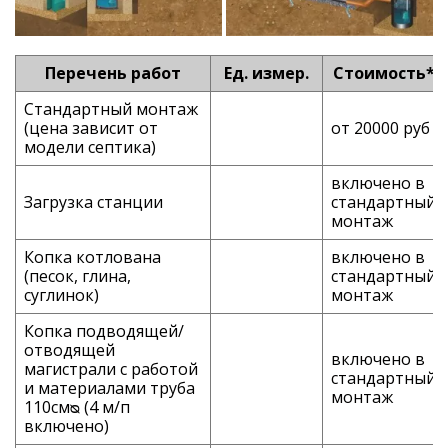
Перечень работ
Ед. измер.
Стоимость*
Стандартный монтаж
(цена зависит от
от 20000 руб
модели септика)
включено в
Загрузка станции
стандартный
монтаж
Копка котлована
включено в
(песок, глина,
стандартный
суглинок)
монтаж
Копка подводящей/
отводящей
включено в
магистрали с работой
стандартный
и материалами труба
монтаж
110смᴓ (4 м/п
включено)