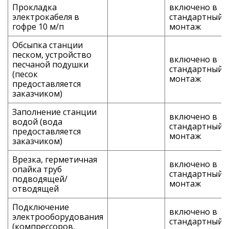
Прокладка
включено в
электрокабеля в
стандартный
гофре 10 м/п
монтаж
Обсыпка станции
песком, устройство
включено в
песчаной подушки
стандартный
(песок
монтаж
предоставляется
заказчиком)
Заполнение станции
включено в
водой (вода
стандартный
предоставляется
монтаж
заказчиком)
Врезка, герметичная
включено в
опайка труб
стандартный
подводящей/
монтаж
отводящей
Подключение
включено в
электрооборудования
стандартный
(компрессоров,