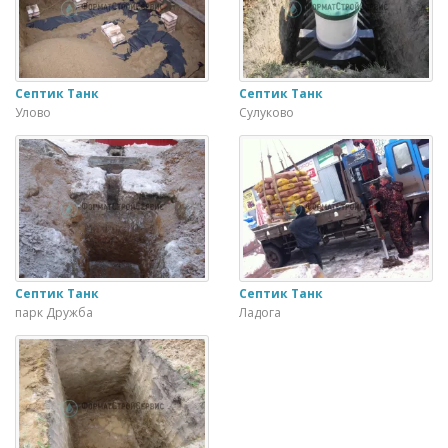
Септик Танк
Септик Танк
Улово
Сулуково
Септик Танк
Септик Танк
парк Дружба
Ладога