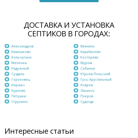
ДОСТАВКА И УСТАНОВКА
СЕПТИКОВ В ГОРОДАХ:
Александров
Вязники
Камешково
Карабаново
Кольчугино
Костерёво
Меленки
Муром
Радужный
Собинка
Суздаль
Юрьев-Польский
Гороховец
Гусь-Хрустальный
Киржач
Ковров
Курлово
Лакинск
Петушки
Покров
Струнино
Судогда
Интересные статьи