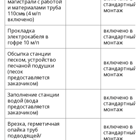
магистрали с работой
стандартный
и материалами труба
монтаж
110смᴓ (4 м/п
включено)
Прокладка
включено в
электрокабеля в
стандартный
гофре 10 м/п
монтаж
Обсыпка станции
песком, устройство
включено в
песчаной подушки
стандартный
(песок
монтаж
предоставляется
заказчиком)
Заполнение станции
включено в
водой (вода
стандартный
предоставляется
монтаж
заказчиком)
Врезка, герметичная
включено в
опайка труб
стандартный
подводящей/
монтаж