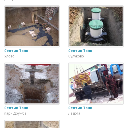
Септик Танк
Септик Танк
Улово
Сулуково
Септик Танк
Септик Танк
парк Дружба
Ладога