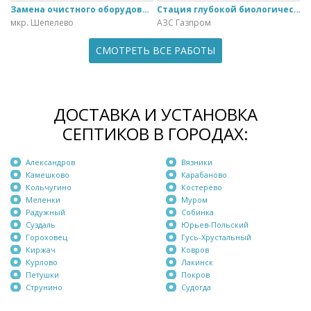
Замена очистного оборудования Дека - 3 на ЭкоГранд - 6
Стация глубокой биологической очистки ЕвроЛос- 20
мкр. Шепелево
АЗС Газпром
СМОТРЕТЬ ВСЕ РАБОТЫ
ДОСТАВКА И УСТАНОВКА
СЕПТИКОВ В ГОРОДАХ:
Александров
Вязники
Камешково
Карабаново
Кольчугино
Костерёво
Меленки
Муром
Радужный
Собинка
Суздаль
Юрьев-Польский
Гороховец
Гусь-Хрустальный
Киржач
Ковров
Курлово
Лакинск
Петушки
Покров
Струнино
Судогда