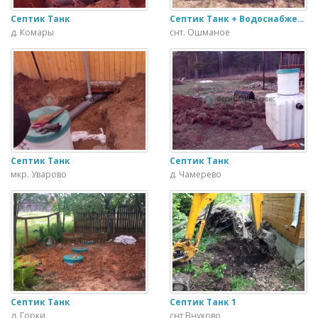
Септик Танк
Септик Танк + Водоснабжение
д. Комары
снт. Ошманое
Септик Танк
Септик Танк
мкр. Уварово
д. Чамерево
Септик Танк
Септик Танк 1
д. Горки
снт Внуково