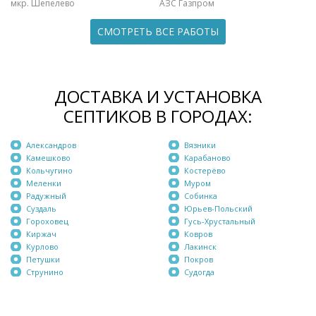
мкр. Шепелево
АЗС Газпром
СМОТРЕТЬ ВСЕ РАБОТЫ
ДОСТАВКА И УСТАНОВКА
СЕПТИКОВ В ГОРОДАХ:
Александров
Вязники
Камешково
Карабаново
Кольчугино
Костерёво
Меленки
Муром
Радужный
Собинка
Суздаль
Юрьев-Польский
Гороховец
Гусь-Хрустальный
Киржач
Ковров
Курлово
Лакинск
Петушки
Покров
Струнино
Судогда