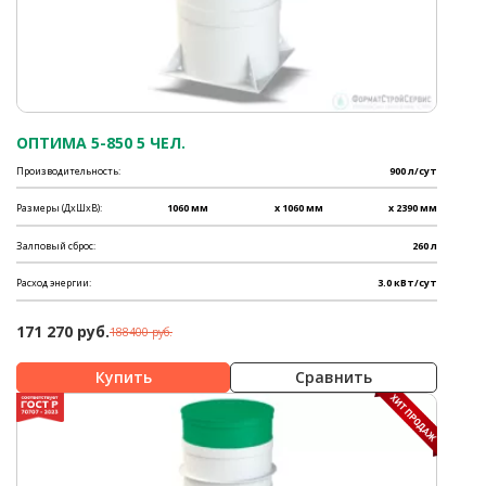
ОПТИМА 5-850 5 ЧЕЛ.
Производительность:
900 л/сут
Размеры (ДхШхВ):
1060 мм
x 1060 мм
x 2390 мм
Залповый сброс:
260 л
Расход энергии:
3.0 кВт/сут
171 270 руб.
188400 руб.
Сравнить