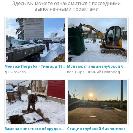
Здесь вы можете ознакомиться с последними
выполненными проектами
Монтаж Погреба - Тингард 1900
Монтаж станции глубокой биологической очистки ИталБио - 5 с колодцем дренажным для слива воды
д. Высоково
пос. Пыра, Нижний Новгород
Замена очистного оборудования Дека - 3 на ЭкоГранд - 6
Стация глубокой биологической очистки ЕвроЛос- 20