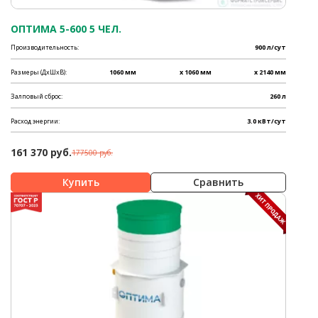
ОПТИМА 5-600 5 ЧЕЛ.
Производительность:
900 л/сут
Размеры (ДхШхВ):
1060 мм
x 1060 мм
x 2140 мм
Залповый сброс:
260 л
Расход энергии:
3.0 кВт/сут
161 370 руб.
177500 руб.
Сравнить