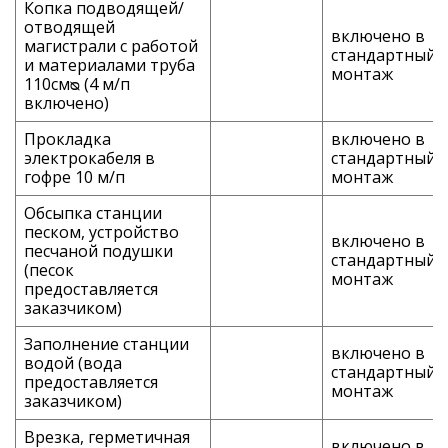
Копка подводящей/
отводящей
включено в
магистрали с работой
стандартный
и материалами труба
монтаж
110смᴓ (4 м/п
включено)
Прокладка
включено в
электрокабеля в
стандартный
гофре 10 м/п
монтаж
Обсыпка станции
песком, устройство
включено в
песчаной подушки
стандартный
(песок
монтаж
предоставляется
заказчиком)
Заполнение станции
включено в
водой (вода
стандартный
предоставляется
монтаж
заказчиком)
Врезка, герметичная
включено в