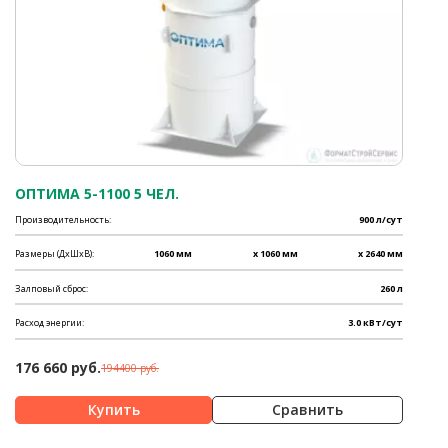
ОПТИМА 5-1100 5 ЧЕЛ.
Производительность:
900 л/сут
Размеры (ДхШхВ):
1060 мм
x 1060 мм
x 2640 мм
Залповый сброс:
260 л
Расход энергии:
3.0 кВт/сут
176 660 руб.
194400 руб.
Сравнить