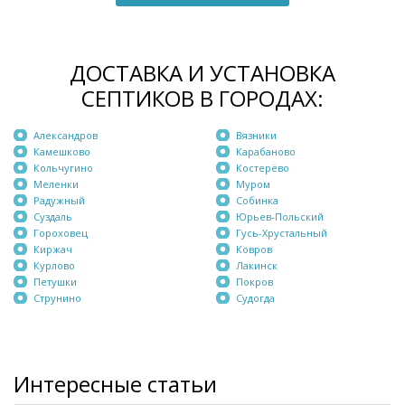
ДОСТАВКА И УСТАНОВКА
СЕПТИКОВ В ГОРОДАХ:
Александров
Вязники
Камешково
Карабаново
Кольчугино
Костерёво
Меленки
Муром
Радужный
Собинка
Суздаль
Юрьев-Польский
Гороховец
Гусь-Хрустальный
Киржач
Ковров
Курлово
Лакинск
Петушки
Покров
Струнино
Судогда
Интересные статьи