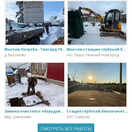
Монтаж Погреба - Тингард 1900
Монтаж станции глубокой биологической очистки ИталБио - 5 с колодцем дренажным для слива воды
д. Высоково
пос. Пыра, Нижний Новгород
Замена очистного оборудования Дека - 3 на ЭкоГранд - 6
Стация глубокой биологической очистки ЕвроЛос- 20
мкр. Шепелево
АЗС Газпром
СМОТРЕТЬ ВСЕ РАБОТЫ