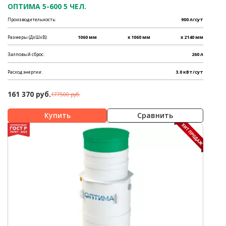
ОПТИМА 5-600 5 ЧЕЛ.
Производительность:
900 л/сут
Размеры (ДхШхВ):
1060 мм
x 1060 мм
x 2140 мм
Залповый сброс:
260 л
Расход энергии:
3.0 кВт/сут
161 370 руб.
177500 руб.
Сравнить