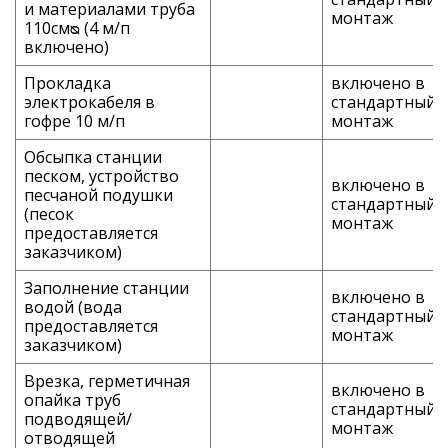
и материалами труба
монтаж
110смᴓ (4 м/п
включено)
Прокладка
включено в
электрокабеля в
стандартный
гофре 10 м/п
монтаж
Обсыпка станции
песком, устройство
включено в
песчаной подушки
стандартный
(песок
монтаж
предоставляется
заказчиком)
Заполнение станции
включено в
водой (вода
стандартный
предоставляется
монтаж
заказчиком)
Врезка, герметичная
включено в
опайка труб
стандартный
подводящей/
монтаж
отводящей