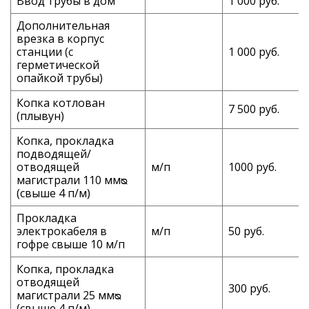
Ввод трубы в дом
1 000 руб.
Дополнительная
врезка в корпус
станции (с
1 000 руб.
герметической
опайкой трубы)
Копка котлован
7 500 руб.
(плывун)
Копка, прокладка
подводящей/
отводящей
м/п
1000 руб.
магистрали 110 ммᴓ
(свыше 4 п/м)
Прокладка
электрокабеля в
м/п
50 руб.
гофре свыше 10 м/п
Копка, прокладка
отводящей
300 руб.
магистрали 25 ммᴓ
(свыше 4 п/м)