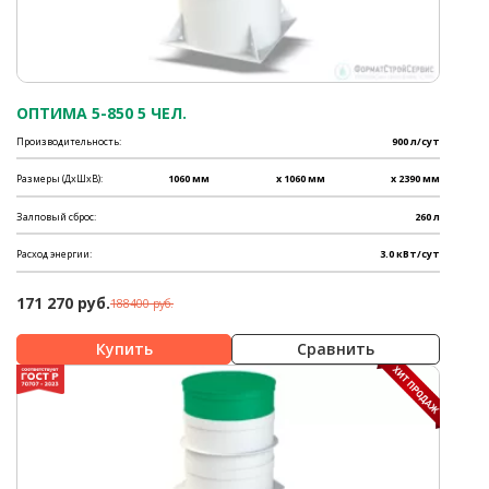
ОПТИМА 5-850 5 ЧЕЛ.
Производительность:
900 л/сут
Размеры (ДхШхВ):
1060 мм
x 1060 мм
x 2390 мм
Залповый сброс:
260 л
Расход энергии:
3.0 кВт/сут
171 270 руб.
188400 руб.
Сравнить