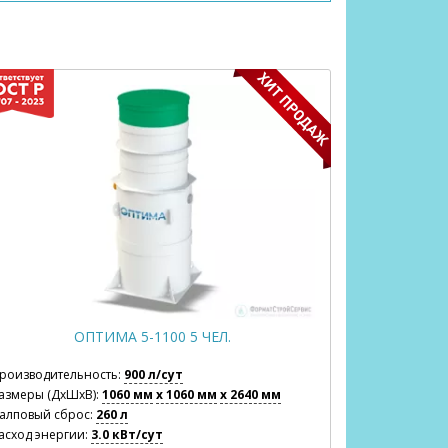
ОПТИМА 5-1100 5 ЧЕЛ.
роизводительность:
900 л/сут
Производите
азмеры (ДхШхВ):
1060 мм
x 1060 мм
x 2640 мм
Размеры (Дх
алповый сброс:
260 л
Залповый сб
асход энергии:
3.0 кВт/сут
Расход энерг