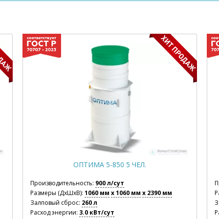
ОПТИМА 5-850 5 ЧЕЛ.
Производительность:
900 л/сут
П
Размеры (ДхШхВ):
1060 мм
x 1060 мм
x 2390 мм
Р
Залповый сброс:
260 л
З
Расход энергии:
3.0 кВт/сут
Р