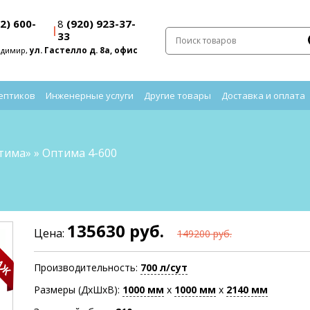
2) 600-
8
(920) 923-37-
|
33
адимир,
ул. Гастелло д. 8а, офис
ептиков
Инженерные услуги
Другие товары
Доставка и оплата
тима»
»
Оптима 4-600
135630 руб.
Цена:
149200 руб.
Производительность:
700 л/сут
Размеры (ДхШхВ):
1000
мм
х
1000
мм
х
2140
мм