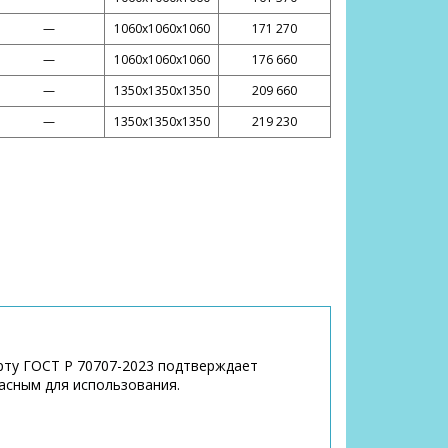
—
1060х1060х1060
171 270
—
1060х1060х1060
176 660
—
1350х1350х1350
209 660
—
1350х1350х1350
219 230
рту ГОСТ Р 70707-2023 подтверждает
асным для использования.