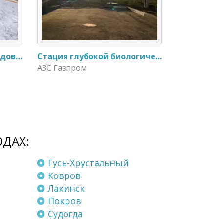
Замена очистного оборудования Дека - 3 на ЭкоГранд - 6
Стация глубокой биологической очистки ЕвроЛос- 20
АЗС Газпром
ОДАХ:
Гусь-Хрустальный
Ковров
Лакинск
Покров
Судогда