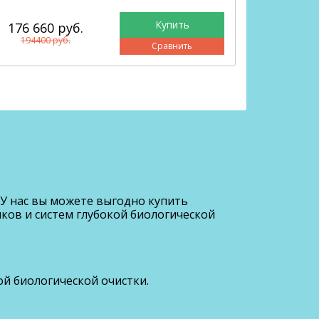
176 660 руб.
209 66
194400 руб.
230700
Сравнить
У нас вы можете выгодно купить
ков и систем глубокой биологической
ой биологической очистки.