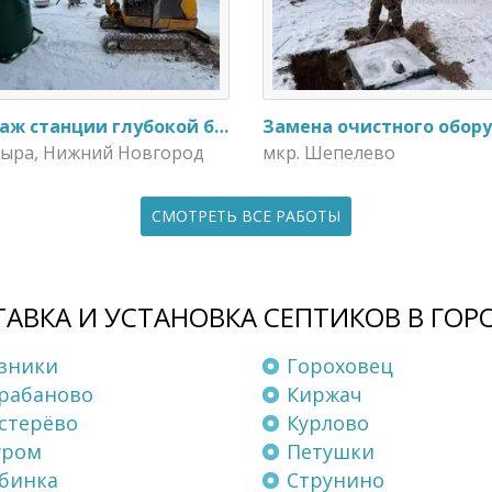
Монтаж станции глубокой биологической очистки ИталБио - 5 с колодцем дренажным для слива воды
Пыра, Нижний Новгород
мкр. Шепелево
СМОТРЕТЬ ВСЕ РАБОТЫ
АВКА И УСТАНОВКА СЕПТИКОВ В ГОР
зники
Гороховец
рабаново
Киржач
стерёво
Курлово
уром
Петушки
бинка
Струнино