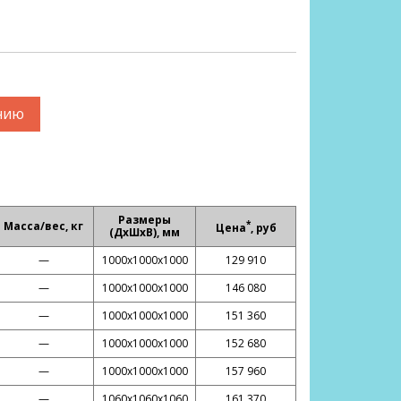
нию
Размеры
*
Масса/вес, кг
Цена
, руб
(ДхШхВ), мм
—
1000х1000х1000
129 910
—
1000х1000х1000
146 080
—
1000х1000х1000
151 360
—
1000х1000х1000
152 680
—
1000х1000х1000
157 960
—
1060х1060х1060
161 370