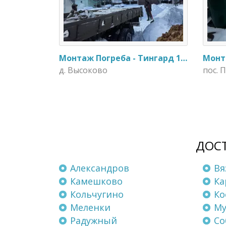
Монтаж Погреба - Тингард 1900
д. Высоково
пос. 
ДОСТ
Александров
Вя
Камешково
Ка
Кольчугино
Ко
Меленки
М
Радужный
Со