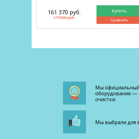
161 370 руб.
177500 руб.
авнить
Сравнить
Мы официальный 
оборудование — 
очистки.
Мы выбрали для в