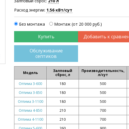
Залповый сброс:
210 л
Расход энергии:
1.56 кВт/сут
Без монтажа
Монтаж (от 20 000 руб.)
Добавить к сравне
Обслуживание
септиков
Залповый
Производительность,
Модель
сброс, л
л/сут
Оптима 3-600
180
500
Оптима 3-850
180
500
Оптима 3-1100
180
500
Оптима 4-850
210
700
Оптима 4-1100
210
700
Оптима 5-600
260
900