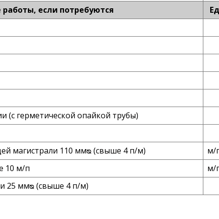
работы, если потребуются
Ед
и (с герметической опайкой трубы)
й магистрали 110 ммᴓ (свыше 4 п/м)
м/
е 10 м/п
м/
 25 ммᴓ (свыше 4 п/м)