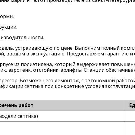
формы.
рукции.
изводительности.
ель, устраивающую по цене. Выполним полный компле
й, вводом в эксплуатацию. Предоставляем гарантию и 
рпусе из полиэтилена, который выдерживает повышенн
к, аэротенк, отстойник, эрлифты. Станции обеспечива
прессор. Возможен его демонтаж, с автономной работой
фикации септика под конкретные условия эксплуатации
речень работ
Ед
модели септика)