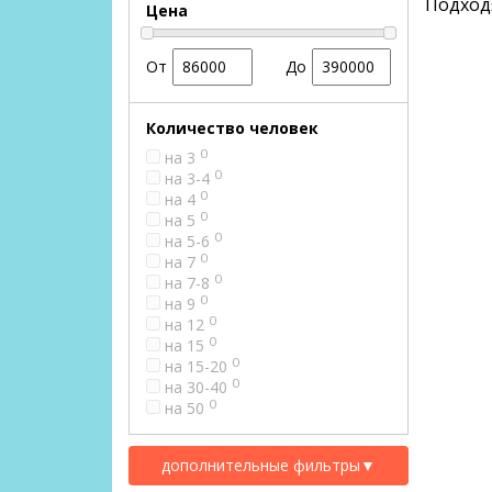
Подход
Цена
От
До
Количество человек
0
на 3
0
на 3-4
0
на 4
0
на 5
0
на 5-6
0
на 7
0
на 7-8
0
на 9
0
на 12
0
на 15
0
на 15-20
0
на 30-40
0
на 50
дополнительные фильтры
▼