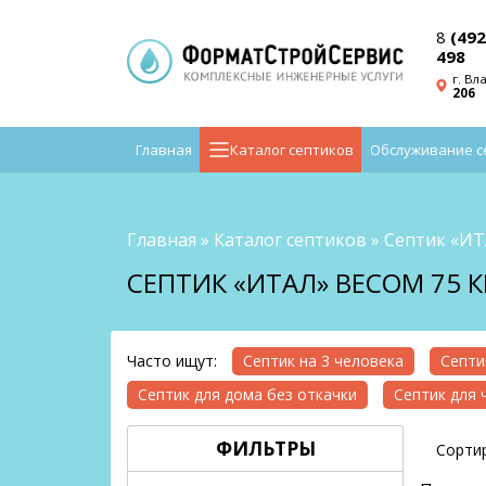
8
(492
498
г. Вл
206
Главная
Каталог септиков
Обслуживание с
Главная
»
Каталог септиков
»
Септик «И
СЕПТИК «ИТАЛ» ВЕСОМ 75 К
Часто ищут:
Септик на 3 человека
Септи
Септик для дома без откачки
Септик для 
ФИЛЬТРЫ
Сортир