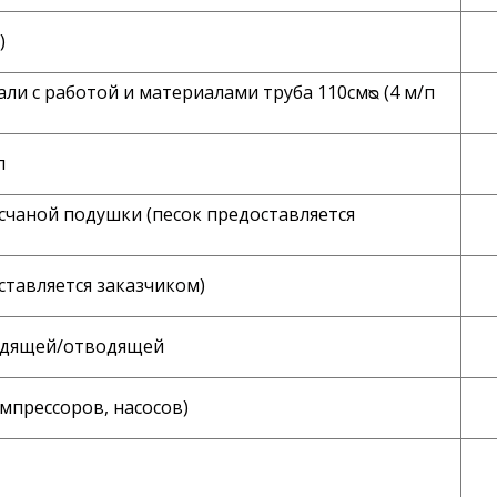
)
и с работой и материалами труба 110смᴓ (4 м/п
п
счаной подушки (песок предоставляется
ставляется заказчиком)
водящей/отводящей
мпрессоров, насосов)