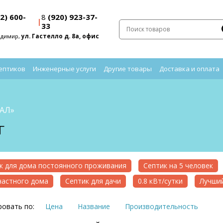
2) 600-
8
(920) 923-37-
|
33
адимир,
ул. Гастелло д. 8а, офис
ептиков
Инженерные услуги
Другие товары
Доставка и оплата
ТАЛ»
Г
к для дома постоянного проживания
Септик на 5 человек
частного дома
Септик для дачи
0.8 кВт/сутки
Лучший
овать по:
Цена
Название
Производительность