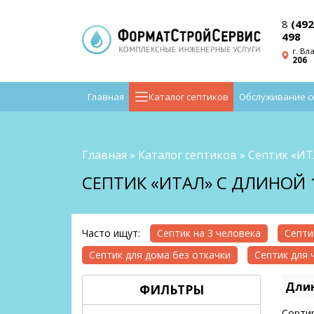
8
(492
498
г. Вл
206
Главная
Каталог септиков
Обслуживание с
Главная
»
Каталог септиков
»
Септик «И
СЕПТИК «ИТАЛ» С ДЛИНОЙ 
Часто ищут:
Септик на 3 человека
Септи
Септик для дома без откачки
Септик для 
Длин
ФИЛЬТРЫ
Сортир