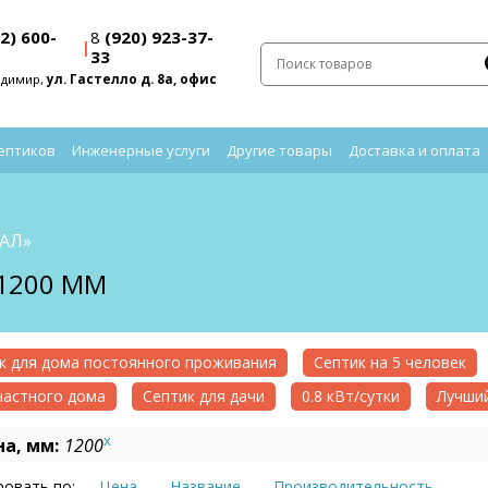
2) 600-
8
(920) 923-37-
|
33
адимир,
ул. Гастелло д. 8а, офис
ептиков
Инженерные услуги
Другие товары
Доставка и оплата
ТАЛ»
1200 ММ
к для дома постоянного проживания
Септик на 5 человек
частного дома
Септик для дачи
0.8 кВт/сутки
Лучший
x
а, мм:
1200
овать по:
Цена
Название
Производительность