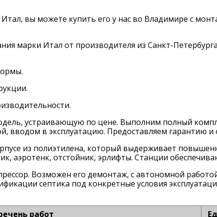
к Итал, вы можете купить его у нас во Владимире с мо
ия марки Итал от производителя из Санкт-Петербурга
формы.
рукции.
изводительности.
ель, устраивающую по цене. Выполним полный компле
й, вводом в эксплуатацию. Предоставляем гарантию и 
рпусе из полиэтилена, который выдерживает повышенн
к, аэротенк, отстойник, эрлифты. Станции обеспечива
прессор. Возможен его демонтаж, с автономной работой
фикации септика под конкретные условия эксплуатации
речень работ
Ед