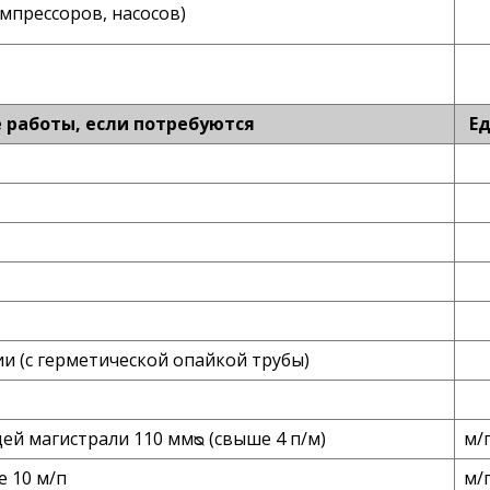
мпрессоров, насосов)
работы, если потребуются
Ед
и (с герметической опайкой трубы)
й магистрали 110 ммᴓ (свыше 4 п/м)
м/
е 10 м/п
м/