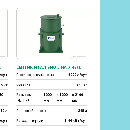
.
СЕПТИК ИТАЛ БИО 5 НА 7 ЧЕЛ.
/сут
Производительность:
1000 л/сут
15 кг
Масса/вес:
130 кг
50
Размеры
1200
x 1200
x 2100
(ДхШхВ):
мм
мм
мм
250 л
Залповый сброс:
315 л
/сут
Расход энергии:
1.44 кВт/сут