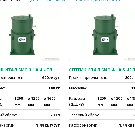
К ИТАЛ БИО 3 НА 4 ЧЕЛ.
СЕПТИК ИТАЛ БИО 4 НА 5 ЧЕЛ
одительность:
600 л/сут
Производительность:
800 л
ес:
100 кг
Масса/вес:
1
ы
1200
x 1200
x 1600
Размеры
1200
x 1200
x 18
:
мм
мм
мм
(ДхШхВ):
мм
мм
мм
ый сброс:
200 л
Залповый сброс:
энергии:
1.44 кВт/сут
Расход энергии:
1.44 кВт