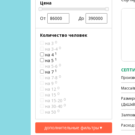
Цена
От
До
Количество человек
0
на 3
0
на 3-4
1
на 4
1
на 5
0
на 5-6
СЕПТИ
1
на 7
0
на 7-8
Произв
0
на 9
0
Масса/в
на 12
0
на 15
Размер
0
на 15-20
(ДхШхВ)
0
на 30-40
0
на 50
Залпов
Расход 
дополнительные фильтры
▼