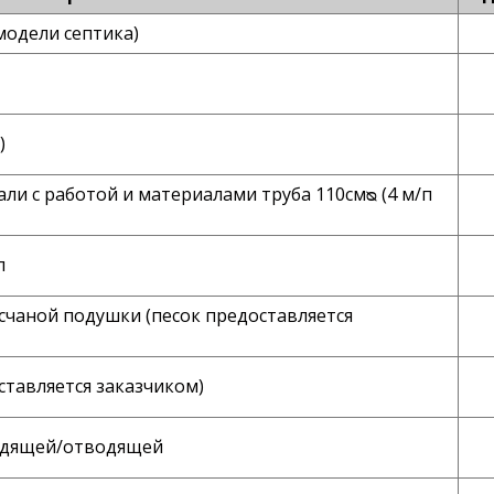
модели септика)
)
и с работой и материалами труба 110смᴓ (4 м/п
п
счаной подушки (песок предоставляется
ставляется заказчиком)
водящей/отводящей