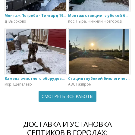
Монтаж Погреба - Тингард 1900
Монтаж станции глубокой биологической очистки ИталБио - 5 с колодцем дренажным для слива воды
д. Высоково
пос. Пыра, Нижний Новгород
Замена очистного оборудования Дека - 3 на ЭкоГранд - 6
Стация глубокой биологической очистки ЕвроЛос- 20
мкр. Шепелево
АЗС Газпром
СМОТРЕТЬ ВСЕ РАБОТЫ
ДОСТАВКА И УСТАНОВКА
СЕПТИКОВ В ГОРОДАХ: