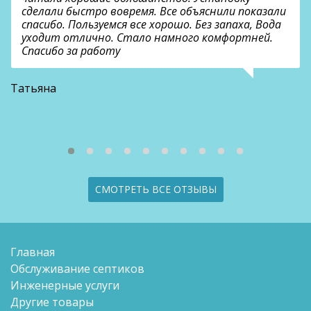
сделали быстро вовремя. Все объяснили показали
спасибо. Пользуемся все хорошо. Без запаха, Вода
уходит отлично. Стало намного комфортней.
Спасибо за работу
В
Татьяна
СМОТРЕТЬ ВСЕ ОТЗЫВЫ
Главная
Обслуживание септиков
Инженерные услуги
Другие товары