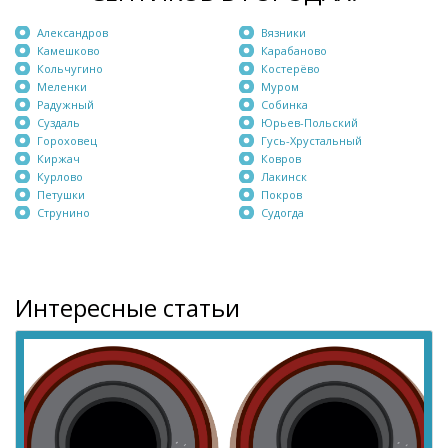
Александров
Вязники
Камешково
Карабаново
Кольчугино
Костерёво
Меленки
Муром
Радужный
Собинка
Суздаль
Юрьев-Польский
Гороховец
Гусь-Хрустальный
Киржач
Ковров
Курлово
Лакинск
Петушки
Покров
Струнино
Судогда
Интересные статьи