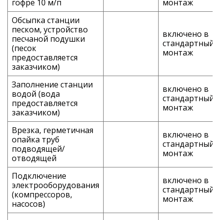
гофре 10 м/п
монтаж
Обсыпка станции
песком, устройство
включено в
песчаной подушки
стандартный
(песок
монтаж
предоставляется
заказчиком)
Заполнение станции
включено в
водой (вода
стандартный
предоставляется
монтаж
заказчиком)
Врезка, герметичная
включено в
опайка труб
стандартный
подводящей/
монтаж
отводящей
Подключение
включено в
электрооборудования
стандартный
(компрессоров,
монтаж
насосов)