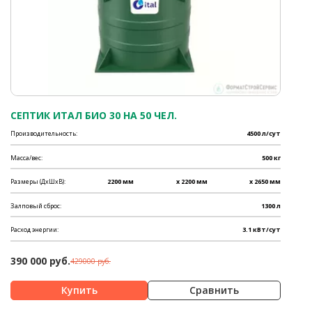
СЕПТИК ИТАЛ БИО 30 НА 50 ЧЕЛ.
Производительность:
4500 л/сут
Масса/вес:
500 кг
Размеры (ДхШхВ):
2200 мм
x 2200 мм
x 2650 мм
Залповый сброс:
1300 л
Расход энергии:
3.1 кВт/сут
390 000 руб.
429000 руб.
Сравнить