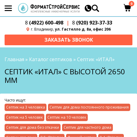
0
8
(4922) 600-498
|
8
(920) 923-37-33
г. Владимир,
ул. Гастелло д. 8а, офис 206
ЗАКАЗАТЬ ЗВОНОК
Главная
»
Каталог септиков
»
Септик «ИТАЛ»
СЕПТИК «ИТАЛ» С ВЫСОТОЙ 2650
ММ
Часто ищут:
Септик на 3 человека
Септик для дома постоянного проживания
Септик на 5 человек
Септик на 10 человек
Септик для дома без откачки
Септик для частного дома