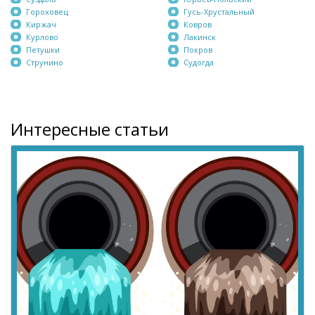
Гороховец
Гусь-Хрустальный
Киржач
Ковров
Курлово
Лакинск
Петушки
Покров
Струнино
Судогда
Интересные статьи