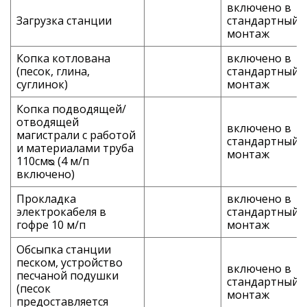
включено в
Загрузка станции
стандартный
монтаж
Копка котлована
включено в
(песок, глина,
стандартный
суглинок)
монтаж
Копка подводящей/
отводящей
включено в
магистрали с работой
стандартный
и материалами труба
монтаж
110смᴓ (4 м/п
включено)
Прокладка
включено в
электрокабеля в
стандартный
гофре 10 м/п
монтаж
Обсыпка станции
песком, устройство
включено в
песчаной подушки
стандартный
(песок
монтаж
предоставляется