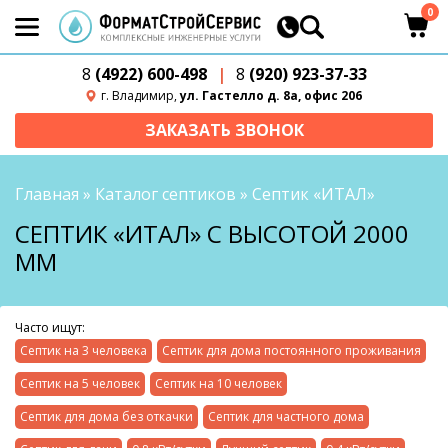
0
8
(4922) 600-498
|
8
(920) 923-37-33
г. Владимир,
ул. Гастелло д. 8а, офис 206
ЗАКАЗАТЬ ЗВОНОК
Главная
»
Каталог септиков
»
Септик «ИТАЛ»
СЕПТИК «ИТАЛ» С ВЫСОТОЙ 2000
ММ
Часто ищут:
Септик на 3 человека
Септик для дома постоянного проживания
Септик на 5 человек
Септик на 10 человек
Септик для дома без откачки
Септик для частного дома