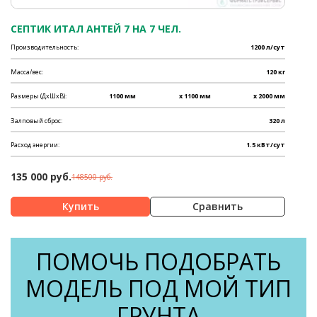
СЕПТИК ИТАЛ АНТЕЙ 7 НА 7 ЧЕЛ.
Производительность:
1200 л/сут
Масса/вес:
120 кг
Размеры (ДхШхВ):
1100 мм
x 1100 мм
x 2000 мм
Залповый сброс:
320 л
Расход энергии:
1.5 кВт/сут
135 000 руб.
148500 руб.
Сравнить
ПОМОЧЬ ПОДОБРАТЬ
МОДЕЛЬ ПОД МОЙ ТИП
ГРУНТА