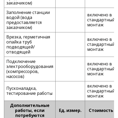
заказчиком)
Заполнение станции
включено в
водой (вода
стандартный
предоставляется
монтаж
заказчиком)
Врезка, герметичная
включено в
опайка труб
стандартный
подводящей/
монтаж
отводящей
Подключение
включено в
электрооборудования
стандартный
(компрессоров,
монтаж
насосов)
включено в
Пусконаладка,
стандартный
тестирование работы
монтаж
Дополнительные
работы, если
Ед. измер.
Стоимость
потребуются