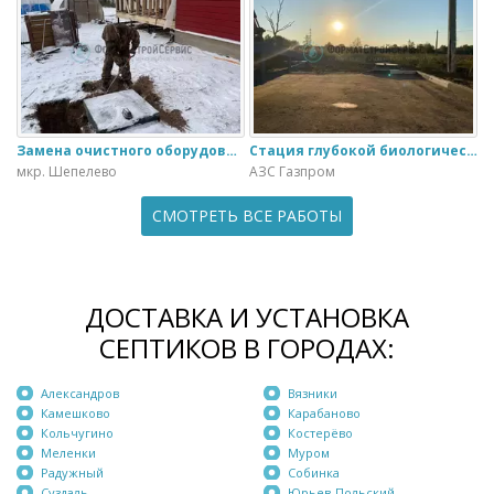
Замена очистного оборудования Дека - 3 на ЭкоГранд - 6
Стация глубокой биологической очистки ЕвроЛос- 20
мкр. Шепелево
АЗС Газпром
СМОТРЕТЬ ВСЕ РАБОТЫ
ДОСТАВКА И УСТАНОВКА
СЕПТИКОВ В ГОРОДАХ:
Александров
Вязники
Камешково
Карабаново
Кольчугино
Костерёво
Меленки
Муром
Радужный
Собинка
Суздаль
Юрьев-Польский