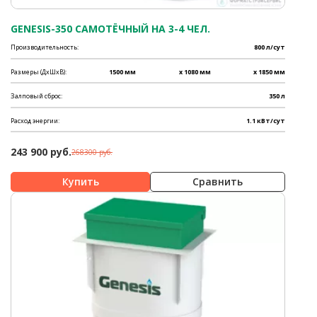
GENESIS-350 САМОТЁЧНЫЙ НА 3-4 ЧЕЛ.
Производительность:
800 л/сут
Размеры (ДхШхВ):
1500 мм
x 1080 мм
x 1850 мм
Залповый сброс:
350 л
Расход энергии:
1.1 кВт/сут
243 900 руб.
268300 руб.
Сравнить