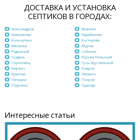
ДОСТАВКА И УСТАНОВКА
СЕПТИКОВ В ГОРОДАХ:
Александров
Вязники
Камешково
Карабаново
Кольчугино
Костерёво
Меленки
Муром
Радужный
Собинка
Суздаль
Юрьев-Польский
Гороховец
Гусь-Хрустальный
Киржач
Ковров
Курлово
Лакинск
Петушки
Покров
Струнино
Судогда
Интересные статьи