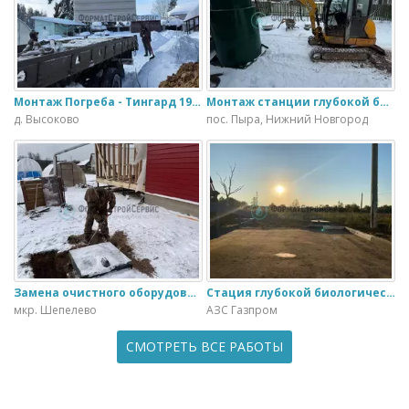
Монтаж Погреба - Тингард 1900
Монтаж станции глубокой биологической очистки ИталБио - 5 с колодцем дренажным для слива воды
д. Высоково
пос. Пыра, Нижний Новгород
Замена очистного оборудования Дека - 3 на ЭкоГранд - 6
Стация глубокой биологической очистки ЕвроЛос- 20
мкр. Шепелево
АЗС Газпром
СМОТРЕТЬ ВСЕ РАБОТЫ