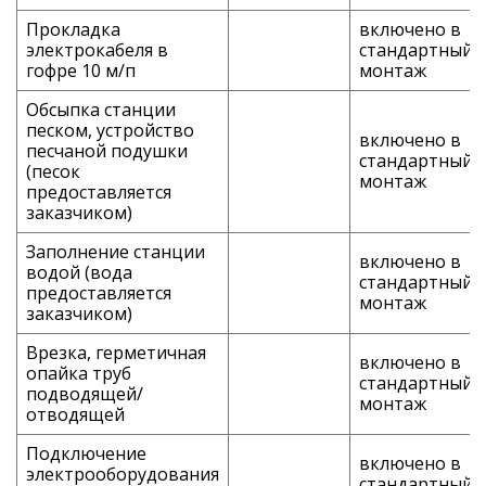
Прокладка
включено в
электрокабеля в
стандартный
гофре 10 м/п
монтаж
Обсыпка станции
песком, устройство
включено в
песчаной подушки
стандартный
(песок
монтаж
предоставляется
заказчиком)
Заполнение станции
включено в
водой (вода
стандартный
предоставляется
монтаж
заказчиком)
Врезка, герметичная
включено в
опайка труб
стандартный
подводящей/
монтаж
отводящей
Подключение
включено в
электрооборудования
стандартный