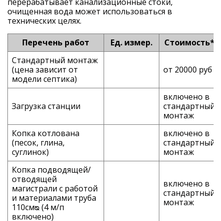
перерабатывает канализационные стоки,
очищенная вода может использоваться в
технических целях.
Перечень работ
Ед. измер.
Стоимость*
Стандартный монтаж
(цена зависит от
от 20000 руб
модели септика)
включено в
Загрузка станции
стандартный
монтаж
Копка котлована
включено в
(песок, глина,
стандартный
суглинок)
монтаж
Копка подводящей/
отводящей
включено в
магистрали с работой
стандартный
и материалами труба
монтаж
110смᴓ (4 м/п
включено)