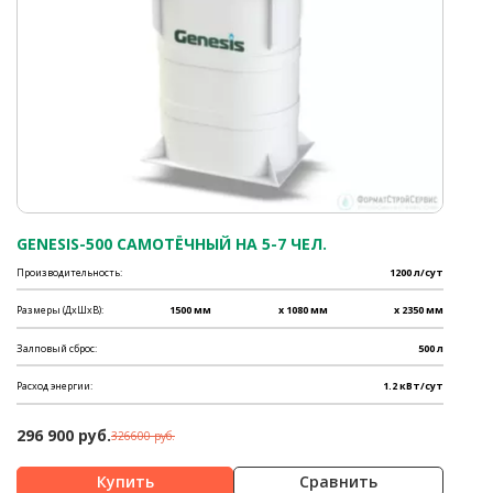
GENESIS-500 САМОТЁЧНЫЙ НА 5-7 ЧЕЛ.
Производительность:
1200 л/сут
Размеры (ДхШхВ):
1500 мм
x 1080 мм
x 2350 мм
Залповый сброс:
500 л
Расход энергии:
1.2 кВт/сут
296 900 руб.
326600 руб.
Сравнить