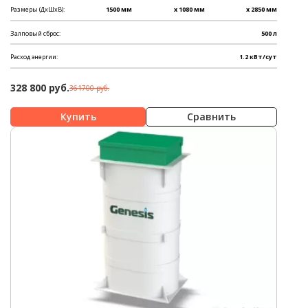
Размеры (ДхШхВ):
1500 мм
x 1080 мм
x 2850 мм
Залповый сброс:
500 л
Расход энергии:
1.2 кВт/сут
328 800 руб.
361700 руб.
Сравнить