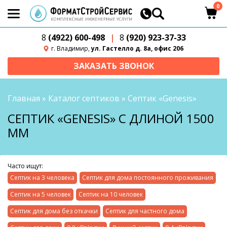
0
8
(4922) 600-498
|
8
(920) 923-37-33
г. Владимир,
ул. Гастелло д. 8а, офис 206
ЗАКАЗАТЬ ЗВОНОК
Главная
»
Каталог септиков
»
Септик «Genesis»
СЕПТИК «GENESIS» С ДЛИНОЙ 1500
ММ
Часто ищут:
Септик на 3 человека
Септик для дома постоянного проживания
Септик на 5 человек
Септик на 10 человек
Септик для дома без откачки
Септик для частного дома