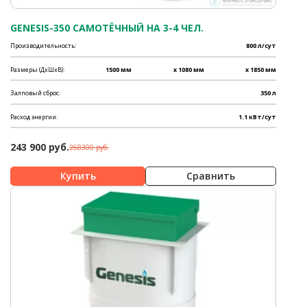
GENESIS-350 САМОТЁЧНЫЙ НА 3-4 ЧЕЛ.
Производительность:
800 л/сут
Размеры (ДхШхВ):
1500 мм
x 1080 мм
x 1850 мм
Залповый сброс:
350 л
Расход энергии:
1.1 кВт/сут
243 900 руб.
268300 руб.
Сравнить