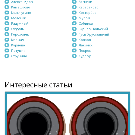
Александров
Вязники
Камешково
Карабаново
Кольчугино
Костерёво
Меленки
Муром
Радужный
Собинка
Суздаль
Юрьев-Польский
Гороховец
Гусь-Хрустальный
Киржач
Ковров
Курлово
Лакинск
Петушки
Покров
Струнино
Судогда
Интересные статьи