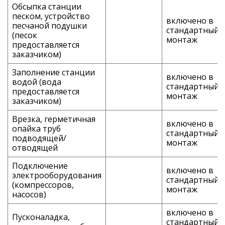
Обсыпка станции
песком, устройство
включено в
песчаной подушки
стандартный
(песок
монтаж
предоставляется
заказчиком)
Заполнение станции
включено в
водой (вода
стандартный
предоставляется
монтаж
заказчиком)
Врезка, герметичная
включено в
опайка труб
стандартный
подводящей/
монтаж
отводящей
Подключение
включено в
электрооборудования
стандартный
(компрессоров,
монтаж
насосов)
включено в
Пусконаладка,
стандартный