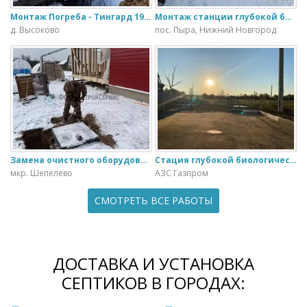
Монтаж Погреба - Тингард 1900
Монтаж станции глубокой биологической очистки ИталБио - 5 с колодцем дренажным для слива воды
д. Высоково
пос. Пыра, Нижний Новгород
Замена очистного оборудования Дека - 3 на ЭкоГранд - 6
Стация глубокой биологической очистки ЕвроЛос- 20
мкр. Шепелево
АЗС Газпром
СМОТРЕТЬ ВСЕ РАБОТЫ
ДОСТАВКА И УСТАНОВКА
СЕПТИКОВ В ГОРОДАХ: