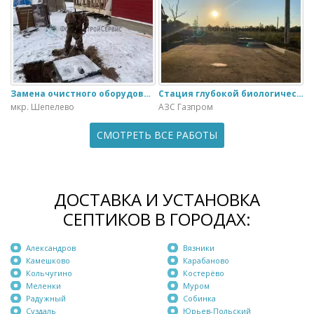
Замена очистного оборудования Дека - 3 на ЭкоГранд - 6
Стация глубокой биологической очистки ЕвроЛос- 20
мкр. Шепелево
АЗС Газпром
СМОТРЕТЬ ВСЕ РАБОТЫ
ДОСТАВКА И УСТАНОВКА
СЕПТИКОВ В ГОРОДАХ:
Александров
Вязники
Камешково
Карабаново
Кольчугино
Костерёво
Меленки
Муром
Радужный
Собинка
Суздаль
Юрьев-Польский