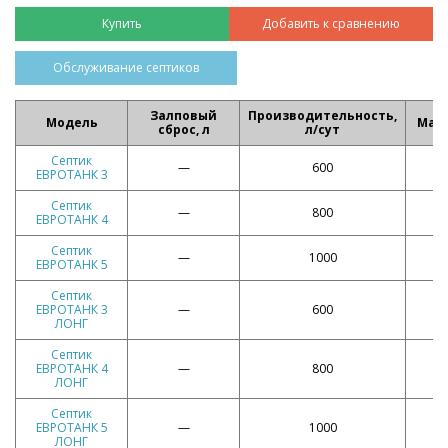
Добавить к сравнению
Обслуживание септиков
Залповый
Производительность,
Модель
Масс
сброс, л
л/сут
Септик
—
600
ЕВРОТАНК 3
Септик
—
800
ЕВРОТАНК 4
Септик
—
1000
ЕВРОТАНК 5
Септик
ЕВРОТАНК 3
—
600
ЛОНГ
Септик
ЕВРОТАНК 4
—
800
ЛОНГ
Септик
ЕВРОТАНК 5
—
1000
ЛОНГ