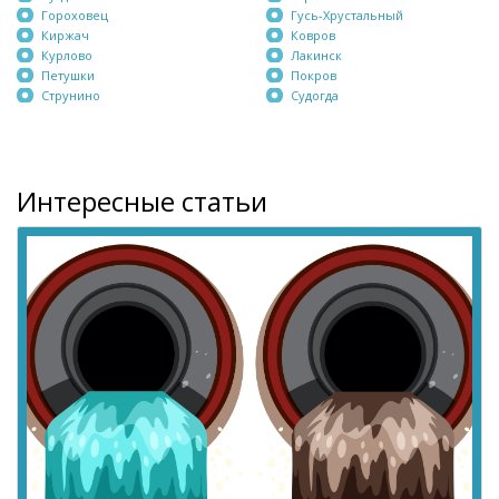
Гороховец
Гусь-Хрустальный
Киржач
Ковров
Курлово
Лакинск
Петушки
Покров
Струнино
Судогда
Интересные статьи