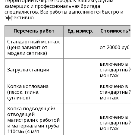
территории в черте города. К вашим услугам
замерщик и профессиональная бригада
специалистов. Все работы выполняются быстро и
эффективно.
Перечень работ
Ед. измер.
Стоимость*
Стандартный монтаж
(цена зависит от
от 20000 руб
модели септика)
включено в
Загрузка станции
стандартный
монтаж
Копка котлована
включено в
(песок, глина,
стандартный
суглинок)
монтаж
Копка подводящей/
отводящей
включено в
магистрали с работой
стандартный
и материалами труба
монтаж
110смᴓ (4 м/п