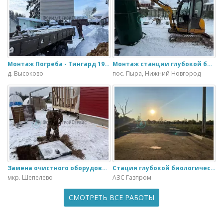
Монтаж Погреба - Тингард 1900
Монтаж станции глубокой биологической очистки ИталБио - 5 с колодцем дренажным для слива воды
д. Высоково
пос. Пыра, Нижний Новгород
Замена очистного оборудования Дека - 3 на ЭкоГранд - 6
Стация глубокой биологической очистки ЕвроЛос- 20
мкр. Шепелево
АЗС Газпром
СМОТРЕТЬ ВСЕ РАБОТЫ