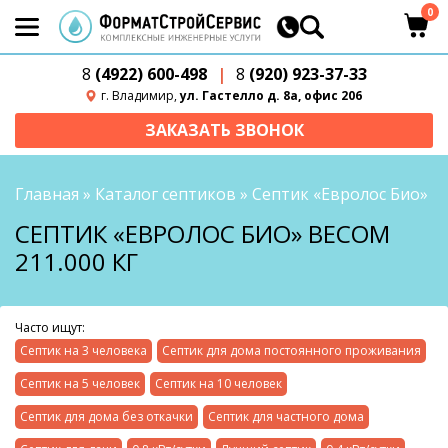
0
8
(4922) 600-498
|
8
(920) 923-37-33
г. Владимир,
ул. Гастелло д. 8а, офис 206
ЗАКАЗАТЬ ЗВОНОК
Главная
»
Каталог септиков
»
Септик «Евролос Био»
СЕПТИК «ЕВРОЛОС БИО» ВЕСОМ
211.000 КГ
Часто ищут:
Септик на 3 человека
Септик для дома постоянного проживания
Септик на 5 человек
Септик на 10 человек
Септик для дома без откачки
Септик для частного дома