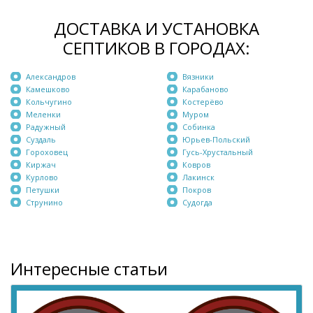
ДОСТАВКА И УСТАНОВКА
СЕПТИКОВ В ГОРОДАХ:
Александров
Вязники
Камешково
Карабаново
Кольчугино
Костерёво
Меленки
Муром
Радужный
Собинка
Суздаль
Юрьев-Польский
Гороховец
Гусь-Хрустальный
Киржач
Ковров
Курлово
Лакинск
Петушки
Покров
Струнино
Судогда
Интересные статьи