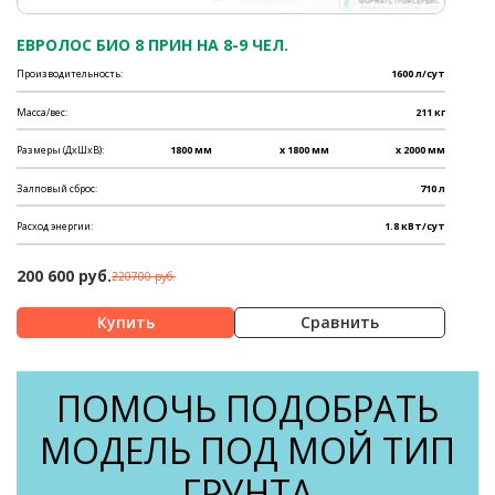
ЕВРОЛОС БИО 8 ПРИН НА 8-9 ЧЕЛ.
Производительность:
1600 л/сут
Масса/вес:
211 кг
Размеры (ДхШхВ):
1800 мм
x 1800 мм
x 2000 мм
Залповый сброс:
710 л
Расход энергии:
1.8 кВт/сут
200 600 руб.
220700 руб.
Сравнить
ПОМОЧЬ ПОДОБРАТЬ
МОДЕЛЬ ПОД МОЙ ТИП
ГРУНТА