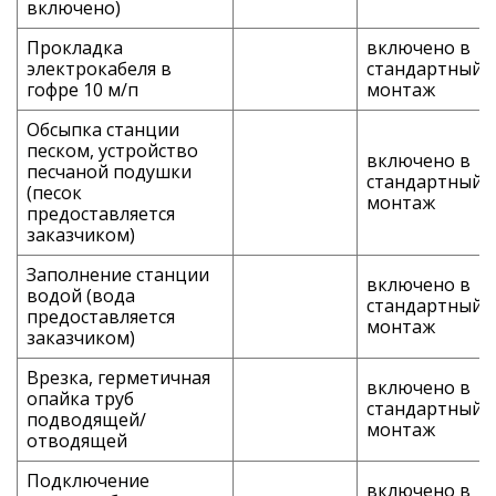
включено)
Прокладка
включено в
электрокабеля в
стандартный
гофре 10 м/п
монтаж
Обсыпка станции
песком, устройство
включено в
песчаной подушки
стандартный
(песок
монтаж
предоставляется
заказчиком)
Заполнение станции
включено в
водой (вода
стандартный
предоставляется
монтаж
заказчиком)
Врезка, герметичная
включено в
опайка труб
стандартный
подводящей/
монтаж
отводящей
Подключение
включено в