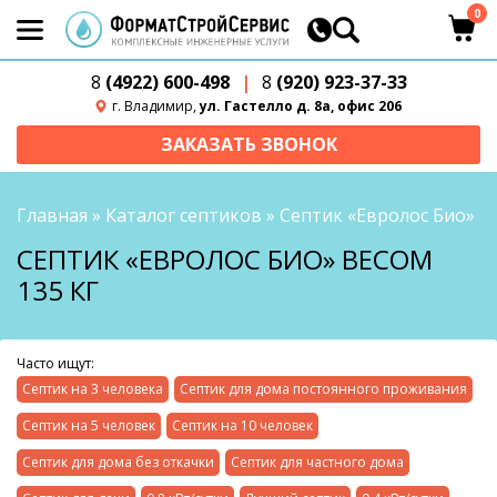
0
8
(4922) 600-498
|
8
(920) 923-37-33
г. Владимир,
ул. Гастелло д. 8а, офис 206
ЗАКАЗАТЬ ЗВОНОК
Главная
»
Каталог септиков
»
Септик «Евролос Био»
СЕПТИК «ЕВРОЛОС БИО» ВЕСОМ
135 КГ
Часто ищут:
Септик на 3 человека
Септик для дома постоянного проживания
Септик на 5 человек
Септик на 10 человек
Септик для дома без откачки
Септик для частного дома