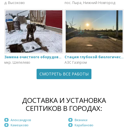
д. Высоково
пос. Пыра, Нижний Новгород
Замена очистного оборудования Дека - 3 на ЭкоГранд - 6
Стация глубокой биологической очистки ЕвроЛос- 20
мкр. Шепелево
АЗС Газпром
СМОТРЕТЬ ВСЕ РАБОТЫ
ДОСТАВКА И УСТАНОВКА
СЕПТИКОВ В ГОРОДАХ:
Александров
Вязники
Камешково
Карабаново