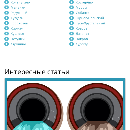
Кольчугино
Костерёво
Меленки
Муром
Радужный
Собинка
Суздаль
Юрьев-Польский
Гороховец
Гусь-Хрустальный
Киржач
Ковров
Курлово
Лакинск
Петушки
Покров
Струнино
Судогда
Интересные статьи