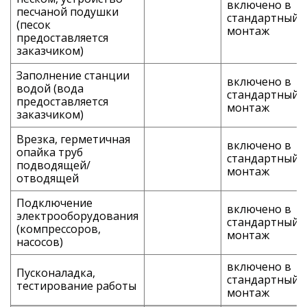
включено в
песчаной подушки
стандартный
(песок
монтаж
предоставляется
заказчиком)
Заполнение станции
включено в
водой (вода
стандартный
предоставляется
монтаж
заказчиком)
Врезка, герметичная
включено в
опайка труб
стандартный
подводящей/
монтаж
отводящей
Подключение
включено в
электрооборудования
стандартный
(компрессоров,
монтаж
насосов)
включено в
Пусконаладка,
стандартный
тестирование работы
монтаж