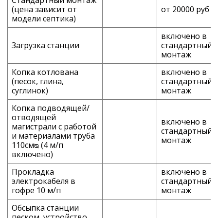
Стандартный монтаж
(цена зависит от
от 20000 руб
модели септика)
включено в
Загрузка станции
стандартный
монтаж
Копка котлована
включено в
(песок, глина,
стандартный
суглинок)
монтаж
Копка подводящей/
отводящей
включено в
магистрали с работой
стандартный
и материалами труба
монтаж
110смᴓ (4 м/п
включено)
Прокладка
включено в
электрокабеля в
стандартный
гофре 10 м/п
монтаж
Обсыпка станции
песком, устройство