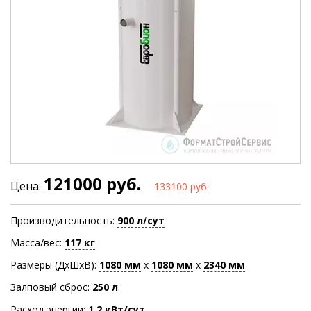
121000 руб.
Цена:
133100 руб.
Производительность:
900 л/сут
Масса/вес:
117 кг
Размеры (ДхШхВ):
1080
мм
х
1080
мм
х
2340
мм
Залповый сброс:
250 л
Расход энергии:
1.2 кВт/сут