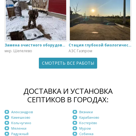
Замена очистного оборудования Дека - 3 на ЭкоГранд - 6
Стация глубокой биологической очистки ЕвроЛос- 20
мкр. Шепелево
АЗС Газпром
СМОТРЕТЬ ВСЕ РАБОТЫ
ДОСТАВКА И УСТАНОВКА
СЕПТИКОВ В ГОРОДАХ:
Александров
Вязники
Камешково
Карабаново
Кольчугино
Костерёво
Меленки
Муром
Радужный
Собинка