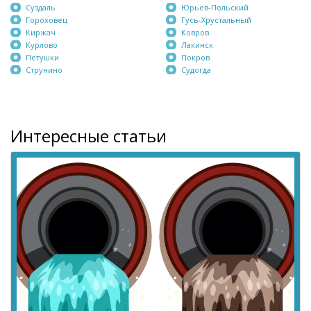
Суздаль
Юрьев-Польский
Гороховец
Гусь-Хрустальный
Киржач
Ковров
Курлово
Лакинск
Петушки
Покров
Струнино
Судогда
Интересные статьи