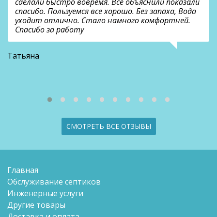
сделали быстро вовремя. Все объяснили показали
спасибо. Пользуемся все хорошо. Без запаха, Вода
уходит отлично. Стало намного комфортней.
Спасибо за работу
В
Татьяна
СМОТРЕТЬ ВСЕ ОТЗЫВЫ
Главная
Обслуживание септиков
Инженерные услуги
Другие товары
Доставка и оплата