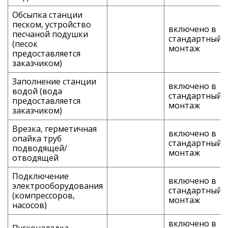
Обсыпка станции
песком, устройство
включено в
песчаной подушки
стандартный
(песок
монтаж
предоставляется
заказчиком)
Заполнение станции
включено в
водой (вода
стандартный
предоставляется
монтаж
заказчиком)
Врезка, герметичная
включено в
опайка труб
стандартный
подводящей/
монтаж
отводящей
Подключение
включено в
электрооборудования
стандартный
(компрессоров,
монтаж
насосов)
включено в
Пусконаладка,