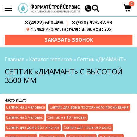
0
8
(4922) 600-498
|
8
(920) 923-37-33
г. Владимир,
ул. Гастелло д. 8а, офис 206
ЗАКАЗАТЬ ЗВОНОК
Главная
»
Каталог септиков
»
Септик «ДИАМАНТ»
СЕПТИК «ДИАМАНТ» С ВЫСОТОЙ
3500 ММ
Часто ищут:
Септик на 3 человека
Септик для дома постоянного проживания
Септик на 5 человек
Септик на 10 человек
Септик для дома без откачки
Септик для частного дома