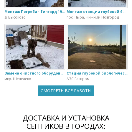
Монтаж Погреба - Тингард 1900
Монтаж станции глубокой биологической очистки ИталБио - 5 с колодцем дренажным для слива воды
д. Высоково
пос. Пыра, Нижний Новгород
Замена очистного оборудования Дека - 3 на ЭкоГранд - 6
Стация глубокой биологической очистки ЕвроЛос- 20
мкр. Шепелево
АЗС Газпром
СМОТРЕТЬ ВСЕ РАБОТЫ
ДОСТАВКА И УСТАНОВКА
СЕПТИКОВ В ГОРОДАХ: