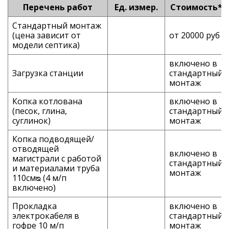
Перечень работ
Ед. измер.
Стоимость*
Стандартный монтаж
(цена зависит от
от 20000 руб
модели септика)
включено в
Загрузка станции
стандартный
монтаж
Копка котлована
включено в
(песок, глина,
стандартный
суглинок)
монтаж
Копка подводящей/
отводящей
включено в
магистрали с работой
стандартный
и материалами труба
монтаж
110смᴓ (4 м/п
включено)
Прокладка
включено в
электрокабеля в
стандартный
гофре 10 м/п
монтаж