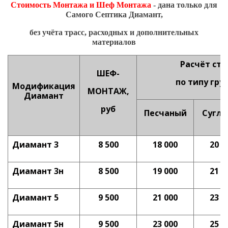
Стоимость Монтажа и Шеф Монтажа
- дана только для
Самого Септика Диамант,
без учёта трасс, расходных и дополнительных
материалов
Расчёт ст
ШЕФ-
по типу гр
Модификация
МОНТАЖ,
Диамант
руб
П
есчаный
Сугли
Диамант 3
8 500
18 000
20 0
Диамант 3н
8 500
19 000
21 0
Диамант 5
9 500
21 000
23 0
Диамант 5н
9 500
23 000
25 0