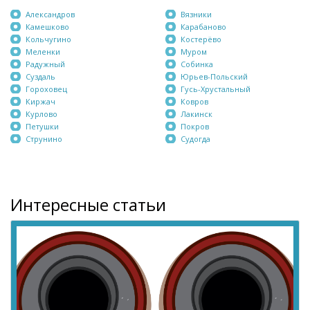
Александров
Вязники
Камешково
Карабаново
Кольчугино
Костерёво
Меленки
Муром
Радужный
Собинка
Суздаль
Юрьев-Польский
Гороховец
Гусь-Хрустальный
Киржач
Ковров
Курлово
Лакинск
Петушки
Покров
Струнино
Судогда
Интересные статьи