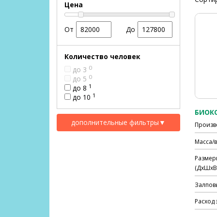
Цена
От
До
Количество человек
0
до 3
0
до 5
1
до 8
1
до 10
БИОКС
дополнительные фильтры
▼
Произв
Масса/в
Размер
(ДхШхВ)
Залпов
Расход 