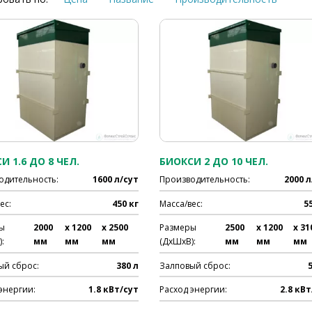
И 1.6 ДО 8 ЧЕЛ.
БИОКСИ 2 ДО 10 ЧЕЛ.
одительность:
1600 л/сут
Производительность:
2000 л
ес:
450 кг
Масса/вес:
5
ы
2000
x 1200
x 2500
Размеры
2500
x 1200
x 31
:
мм
мм
мм
(ДхШхВ):
мм
мм
мм
ый сброс:
380 л
Залповый сброс:
энергии:
1.8 кВт/сут
Расход энергии:
2.8 кВт