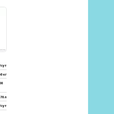
/сут
50 кг
00
570 л
/сут