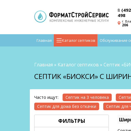
8
(492
498
г. Вл
206
Главная
Каталог септиков
Обслуживание с
Главная
»
Каталог септиков
»
Септик «Б
СЕПТИК «БИОКСИ» С ШИРИ
Часто ищут:
Септик на 3 человека
Септи
Септик для дома без откачки
Септик для 
Шири
ФИЛЬТРЫ
Сортир