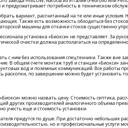
го завода HIBLOW, насосы из Италии (Pedrollo или Pen
 и предусматривает потребность в техническом обслужи
рать вариант, рассчитанный на те или иные условия. 
вающих. Также есть возможность обходиться без стоков
аторской машины для откачки стоков существенно упр
ссионала установка «Биокси» не представляет. За рук
гической очистки должна располагаться на определенно
ть с ним без использования спецтехники. Также вне за
ие. В общем счете монтаж труб и станции «Биокси» за
рунтовых вод и поземных коммуникаций. Все работы пр
сь раскопки, по завершении можно будет установить 
иокси» можно назвать цену. Стоимость септика, рассчи
анций других производителей аналогичного объема прев
но учесть еще и стоимость установки.
ателя придутся по душе. При достаточно небольших ра
оизводительностью, но и профессиональные услуги мо