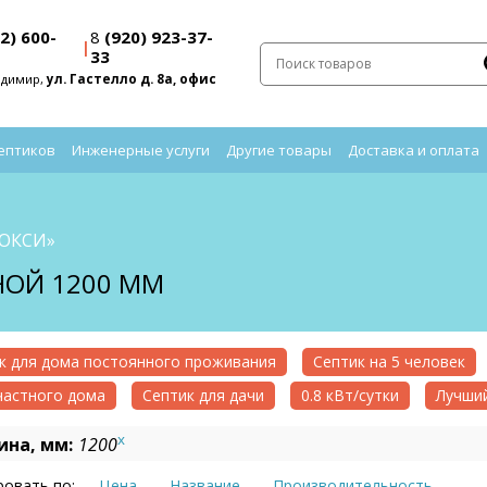
2) 600-
8
(920) 923-37-
|
33
адимир,
ул. Гастелло д. 8а, офис
ептиков
Инженерные услуги
Другие товары
Доставка и оплата
ИОКСИ»
НОЙ 1200 ММ
к для дома постоянного проживания
Септик на 5 человек
частного дома
Септик для дачи
0.8 кВт/сутки
Лучший
x
на, мм:
1200
овать по:
Цена
Название
Производительность