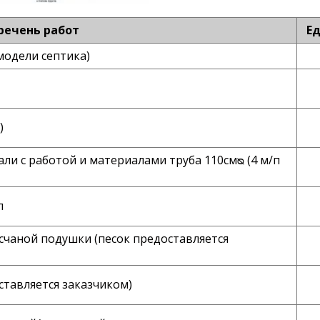
речень работ
Ед
модели септика)
)
и с работой и материалами труба 110смᴓ (4 м/п
п
счаной подушки (песок предоставляется
ставляется заказчиком)