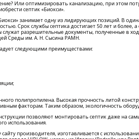
дение? Или оптимизировать канализацию, при этом пот
иобрести септик «Биокси».
«Биокси» занимает одну из лидирующих позиций. В один
тью. Срок службы септика достигает 50 лет и более, а 
 служат разрешительные документы, полученные в хо
й Среды им. А. Н. Сысина РАМН.
радует следующими преимуществами:
ляции;
.
енного полипропилена. Высокая прочность литой констр
вным факторам. Таким образом, экологичность оборуд
струкции позволяют монтировать септик даже на самы
го использования.
у сайту производителя, изготавливается с использов