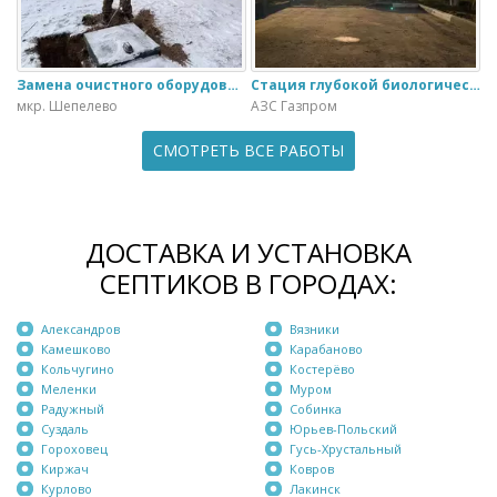
Замена очистного оборудования Дека - 3 на ЭкоГранд - 6
Стация глубокой биологической очистки ЕвроЛос- 20
мкр. Шепелево
АЗС Газпром
СМОТРЕТЬ ВСЕ РАБОТЫ
ДОСТАВКА И УСТАНОВКА
СЕПТИКОВ В ГОРОДАХ:
Александров
Вязники
Камешково
Карабаново
Кольчугино
Костерёво
Меленки
Муром
Радужный
Собинка
Суздаль
Юрьев-Польский
Гороховец
Гусь-Хрустальный
Киржач
Ковров
Курлово
Лакинск