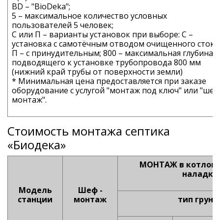
BD
– "BioDeka";
5
– максимальное количество условных
пользователей 5 человек;
С
или
П
– варианты установок при выборе:
С
–
установка с самотёчным отводом очищенного стока
П
– с принудительным;
800
– максимальная глубина
подводящего к установке трубопровода 800 мм
(нижний край трубы от поверхности земли)
* Минимальная цена предоставляется при заказе
оборудование с услугой "монтаж под ключ" или "шеф
монтаж".
Стоимость монтажа септика
«Биодека»
МОНТАЖ в котлован
наладка
Модель
Шеф -
станции
монтаж
тип грунт