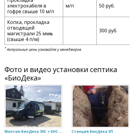
электрокабеля в
м/п
50 руб.
гофре свыше 10 м/п
Копка, прокладка
отводящей
300 руб.
магистрали 25 ммᴓ
(свыше 4 п/м)
*
Актуальные цены узнавайте у менеджеров
Фото и видео установки септика
«БиоДека»
Монтаж БиоДека 30С + КНС гостиница
Станция БиоДека 5П