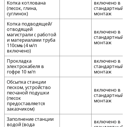
Копка котлована
включено в
(песок, глина,
стандартный
суглинок)
монтаж
Копка подводящей/
отводящей
включено в
магистрали с работой
стандартный
и материалами труба
монтаж
110смᴓ (4 м/п
включено)
Прокладка
включено в
электрокабеля в
стандартный
гофре 10 м/п
монтаж
Обсыпка станции
песком, устройство
включено в
песчаной подушки
стандартный
(песок
монтаж
предоставляется
заказчиком)
Заполнение станции
включено в
водой (вода
стандартный