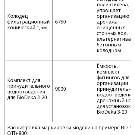
полиэтилена,
упрощает
Колодец
организацию
фильтрационный
6750
дренажа
конический 1,5м.
очищенных
сточных вод,
альтернатива
бетонным
колодцам
Ёмкость,
комплект
фитингов для
Комплект для
организации
принудительного
9000
принудительно
водоотведения
водоотведения
для BioDeka 3-20
дренажный нас
для установок
BioDeka 3-20
Расшифровка маркировки модели на примере BD-5
С(П)-800: