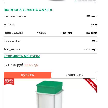
BIODEKA-5 C-800 НА 4-5 ЧЕЛ.
Производительность:
1000 л/сут
Масса/вес:
200 кг
Размеры (ДхШхВ):
1060 мм
x 1060 мм
x 2340 мм
Залповый сброс:
250 л
Расход энергии:
1.2 кВт/сут
Стоимость монтажа
171 600 руб.
188800 руб.
Сравнить