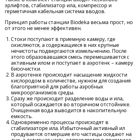
эрлифтов, стабилизатор ила, компрессор и
герметичная кабельная система вводов.
Принцип работы станции Biodeka весьма прост, но
от этого не менее эффективен.
Стоки поступают в приемную камеру, где
окисляются, а содержащиеся в них крупные
нечистоты подвергаются измельчению. После
этого образовавшаяся смесь перемешивается с
активным илом и поступает в аэротенк – камеру
биоочистки.
В аэротенке происходит насыщение жидкости
кислородом в количестве, нужном для создания
благоприятной для работы аэробных
микроорганизмов среды.
Сразу же происходит разделение воды и ила,
который осаждается во вторичном отстойнике.
Очищенная вода выводится в накопительную
емкость.
Одновременно процессы происходят в
стабилизаторе ила. Избыточный активный ил
продувается: отмершие его частицы оседают на
дне, а активная часть отправляется в приемную