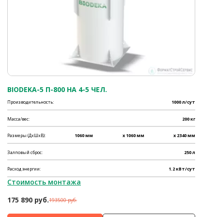
BIODEKA-5 П-800 НА 4-5 ЧЕЛ.
Производительность:
1000 л/сут
Масса/вес:
200 кг
Размеры (ДхШхВ):
1060 мм
x 1060 мм
x 2340 мм
Залповый сброс:
250 л
Расход энергии:
1.2 кВт/сут
Стоимость монтажа
175 890 руб.
193500 руб.