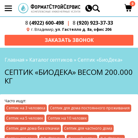
0
8
(4922) 600-498
|
8
(920) 923-37-33
г. Владимир,
ул. Гастелло д. 8а, офис 206
ЗАКАЗАТЬ ЗВОНОК
Главная
»
Каталог септиков
»
Септик «БиоДека»
СЕПТИК «БИОДЕКА» ВЕСОМ 200.000
КГ
Часто ищут:
Септик на 3 человека
Септик для дома постоянного проживания
Септик на 5 человек
Септик на 10 человек
Септик для дома без откачки
Септик для частного дома