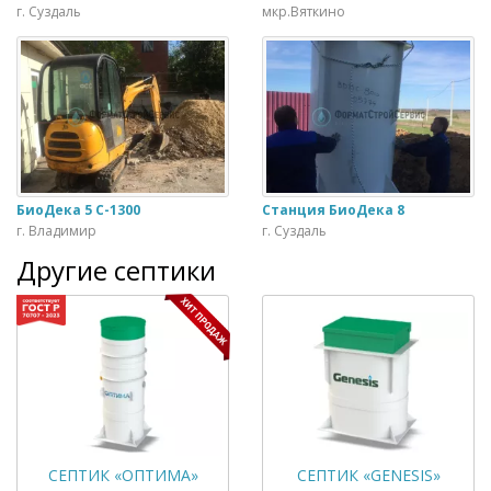
г. Суздаль
мкр.Вяткино
БиоДека 5 С-1300
Станция БиоДека 8
г. Владимир
г. Суздаль
Другие септики
СЕПТИК «ОПТИМА»
СЕПТИК «GENESIS»