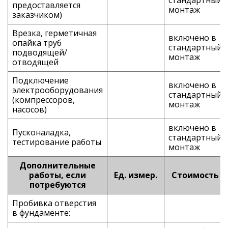
предоставляется
монтаж
заказчиком)
Врезка, герметичная
включено в
опайка труб
стандартный
подводящей/
монтаж
отводящей
Подключение
включено в
электрооборудования
стандартный
(компрессоров,
монтаж
насосов)
включено в
Пусконаладка,
стандартный
тестирование работы
монтаж
Дополнительные
работы, если
Ед. измер.
Стоимость
потребуются
Пробивка отверстия
в фундаменте: