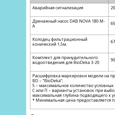
Аварийная сигнализация
2
Дренажный насос DAB NOVA 180 М-
6
А
Колодец фильтрационный
6
конический 1,5м.
Комплект для принудительного
9
водоотведения для BioDeka 3-20
Расшифровка маркировки модели на при
BD
– "BioDeka";
5
– максимальное количество условных 
С
или
П
– варианты установок при выбо
максимальная глубина подводящего к у
* Минимальная цена предоставляется пр