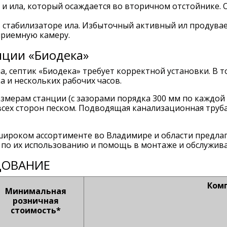
 и ила, который осаждается во вторичном отстойнике.
стабилизаторе ила. Избыточный активный ил продувае
 приемную камеру.
нции «Биодека»
ма, септик «Биодека» требует корректной установки. В 
а и нескольких рабочих часов.
мерам станции (с зазорами порядка 300 мм по каждой 
всех сторон песком. Подводящая канализационная труба
широком ассортименте во Владимире и области предла
 по их использованию и помощь в монтаже и обслужив
ДОВАНИЕ
Ком
Минимальная
розничная
стоимость*