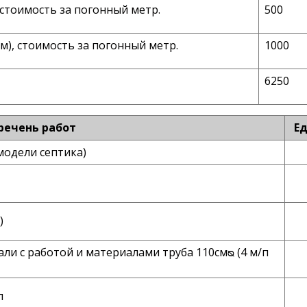
 стоимость за погонный метр.
500
м), стоимость за погонный метр.
1000
6250
речень работ
Ед
модели септика)
)
и с работой и материалами труба 110смᴓ (4 м/п
п