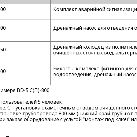
000
Комплект аварийной сигнализации
500
Дренажный насос для отведения
Дренажный колодец из полиэтил
750
очищенных сточных вод, альтер
Ёмкость, комплект фитингов для
000
водоотведения, дренажный насос 
мере BD-5 С(П)-800:
пользователей 5 человек;
ре:
С
– установка с самотёчным отводом очищенного ст
становке трубопровода 800 мм (нижний край трубы от 
и заказе оборудование с услугой "монтаж под ключ" и