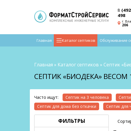
8
(492
498
г. Вл
206
Главная
Каталог септиков
Обслуживание с
Главная
»
Каталог септиков
»
Септик «Би
СЕПТИК «БИОДЕКА» ВЕСОМ 1
Часто ищут:
Септик на 3 человека
Септи
Септик для дома без откачки
Септик для 
ФИЛЬТРЫ
Сортир