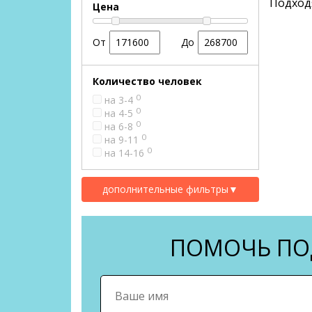
Подход
Цена
От
До
Количество человек
0
на 3-4
0
на 4-5
0
на 6-8
0
на 9-11
0
на 14-16
дополнительные фильтры
▼
ПОМОЧЬ ПОД