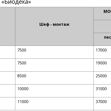
 «Биодека»
МОН
Шеф - монтаж
пе
7500
17000
7500
19000
8500
25000
10000
31000
11000
37000