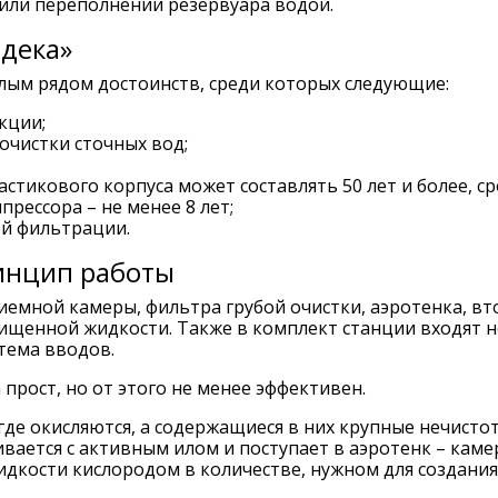
 или переполнении резервуара водой.
дека»
лым рядом достоинств, среди которых следующие:
кции;
очистки сточных вод;
астикового корпуса может составлять 50 лет и более, с
рессора – не менее 8 лет;
ей фильтрации.
инцип работы
риемной камеры, фильтра грубой очистки, аэротенка, в
ищенной жидкости. Также в комплект станции входят не
тема вводов.
прост, но от этого не менее эффективен.
где окисляются, а содержащиеся в них крупные нечист
вается с активным илом и поступает в аэротенк – каме
дкости кислородом в количестве, нужном для создания