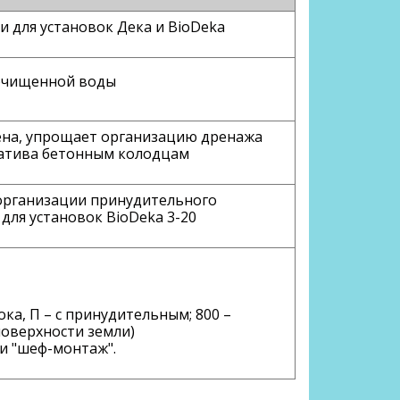
 для установок Дека и BioDeka
 очищенной воды
ена, упрощает организацию дренажа
натива бетонным колодцам
 организации принудительного
для установок BioDeka 3-20
ока,
П
– с принудительным;
800
–
поверхности земли)
ли "шеф-монтаж".