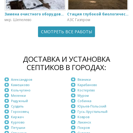
Замена очистного оборудования Дека - 3 на ЭкоГранд - 6
Стация глубокой биологической очистки ЕвроЛос- 20
мкр. Шепелево
АЗС Газпром
СМОТРЕТЬ ВСЕ РАБОТЫ
ДОСТАВКА И УСТАНОВКА
СЕПТИКОВ В ГОРОДАХ:
Александров
Вязники
Камешково
Карабаново
Кольчугино
Костерёво
Меленки
Муром
Радужный
Собинка
Суздаль
Юрьев-Польский
Гороховец
Гусь-Хрустальный
Киржач
Ковров
Курлово
Лакинск
Петушки
Покров
Струнино
Судогда