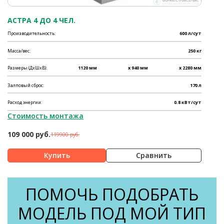
АСТРА 4 ДО 4 ЧЕЛ.
Производительность:
600 л/сут
Масса/вес:
250 кг
Размеры (ДхШхВ):
1120 мм
x 940 мм
x 2280 мм
Залповый сброс:
170 л
Расход энергии:
0.8 кВт/сут
Стоимость монтажа
109 000 руб.
119900 руб.
Сравнить
ПОМОЧЬ ПОДОБРАТЬ
МОДЕЛЬ ПОД МОЙ ТИП