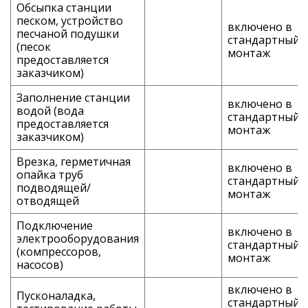
Обсыпка станции
песком, устройство
включено в
песчаной подушки
стандартный
(песок
монтаж
предоставляется
заказчиком)
Заполнение станции
включено в
водой (вода
стандартный
предоставляется
монтаж
заказчиком)
Врезка, герметичная
включено в
опайка труб
стандартный
подводящей/
монтаж
отводящей
Подключение
включено в
электрооборудования
стандартный
(компрессоров,
монтаж
насосов)
включено в
Пусконаладка,
стандартный