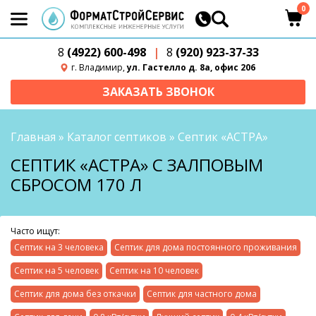
0
8
(4922) 600-498
|
8
(920) 923-37-33
г. Владимир,
ул. Гастелло д. 8а, офис 206
ЗАКАЗАТЬ ЗВОНОК
Главная
»
Каталог септиков
»
Септик «АСТРА»
СЕПТИК «АСТРА» С ЗАЛПОВЫМ
СБРОСОМ 170 Л
Часто ищут:
Септик на 3 человека
Септик для дома постоянного проживания
Септик на 5 человек
Септик на 10 человек
Септик для дома без откачки
Септик для частного дома