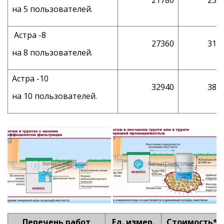
на 5 пользователей.
Астра -8
27360
310
на 8 пользователей.
Астра -10
32940
385
на 10 пользователей.
Перечень работ
Ед. измер.
Стоимость*