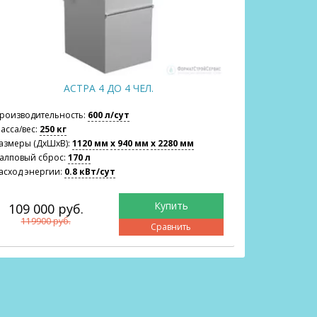
АСТРА 8 ДО 8 ЧЕЛ.
Производительность:
1600 л/сут
Производ
Масса/вес:
450 кг
Масса/вес
Размеры (ДхШхВ):
1500 мм
x 1160 мм
x 2360 мм
Размеры 
Залповый сброс:
380 л
Залповый
Расход энергии:
1.8 кВт/сут
Расход эн
149 600 руб.
196 
164600 руб.
216
Сравнить