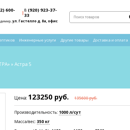
2) 600-
8
(920) 923-37-
|
33
адимир,
ул. Гастелло д. 8а, офис
ептиков
Инженерные услуги
Другие товары
Доставка и оплата
ТРА»
»
Астра 5
123250 руб.
Цена:
135600 руб.
Производительность:
1000 л/сут
Масса/вес:
350 кг