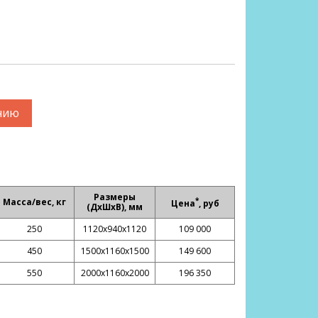
нию
Размеры
*
Масса/вес, кг
Цена
, руб
(ДхШхВ), мм
250
1120х940х1120
109 000
450
1500х1160х1500
149 600
550
2000х1160х2000
196 350