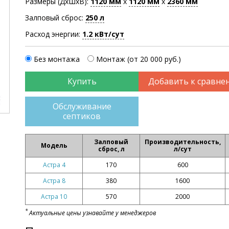
Размеры (ДхШхВ):
1120
мм
х
1120
мм
х
2360
мм
Залповый сброс:
250 л
Расход энергии:
1.2 кВт/сут
Без монтажа
Монтаж (от 20 000 руб.)
Добавить к сравне
Обслуживание
септиков
Залповый
Производительность,
Модель
сброс, л
л/сут
Астра 4
170
600
Астра 8
380
1600
Астра 10
570
2000
*
Актуальные цены узнавайте у менеджеров