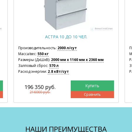
АСТРА 4 ДО 4 ЧЕЛ.
Производительность:
600 л/сут
Масса/вес:
250 кг
Размеры (ДхШхВ):
1120 мм
x 940 мм
x 2280 мм
Залповый сброс:
170 л
Расход энергии:
0.8 кВт/сут
109 000 руб.
119900 руб.
Сравнить
НАШИ ПРЕИМУЩЕСТВА