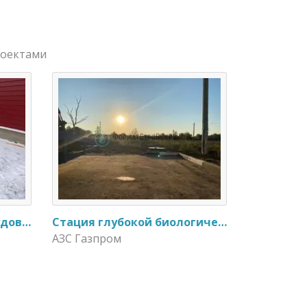
роектами
Замена очистного оборудования Дека - 3 на ЭкоГранд - 6
Стация глубокой биологической очистки ЕвроЛос- 20
АЗС Газпром