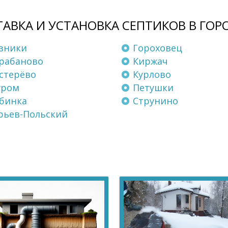
АВКА И УСТАНОВКА СЕПТИКОВ В ГОР
зники
Гороховец
рабаново
Киржач
стерёво
Курлово
уром
Петушки
бинка
Струнино
ьев-Польский