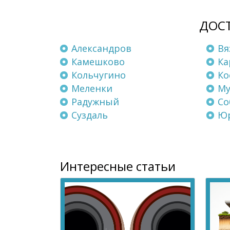
ДОСТ
Александров
Вя
Камешково
Ка
Кольчугино
Ко
Меленки
М
Радужный
Со
Суздаль
Юр
Интересные статьи