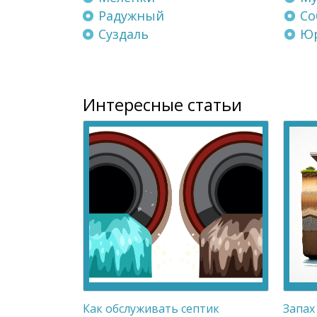
Радужный
Со
Суздаль
Юр
Интересные статьи
Как обслуживать септик
Запах