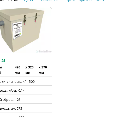
 25
ы
420
x 320
x 370
:
мм
мм
мм
дительность, л/ч: 500
воды, л/сек: 0.14
 сброс, л: 25
входа, мм: 275