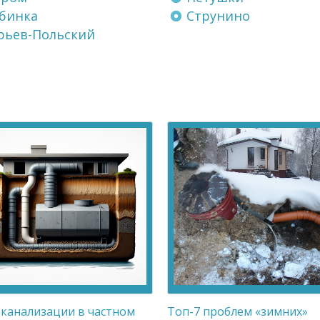
бинка
Струнино
ьев-Польский
 канализации в частном
Топ-7 проблем «зимних»