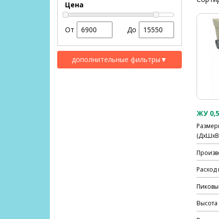
Цена
От
До
дополнительные фильтры
▼
ЖУ 0,5
Размер
(ДхШхВ)
Произво
Расход 
Пиковый
Высота 