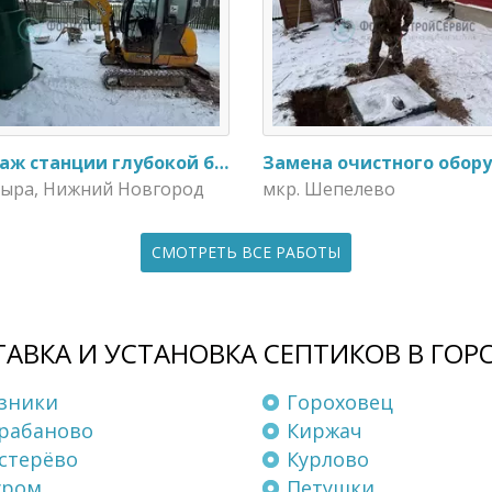
Монтаж станции глубокой биологической очистки ИталБио - 5 с колодцем дренажным для слива воды
Пыра, Нижний Новгород
мкр. Шепелево
СМОТРЕТЬ ВСЕ РАБОТЫ
АВКА И УСТАНОВКА СЕПТИКОВ В ГОР
зники
Гороховец
рабаново
Киржач
стерёво
Курлово
уром
Петушки