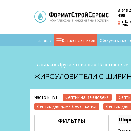
8
(492
498
г. Вл
206
Главная
Каталог септиков
Обслуживание с
Главная
»
Другие товары
»
Пластиковые 
ЖИРОУЛОВИТЕЛИ С ШИРИН
Часто ищут:
Септик на 3 человека
Септи
Септик для дома без откачки
Септик для 
Шири
ФИЛЬТРЫ
Сортир