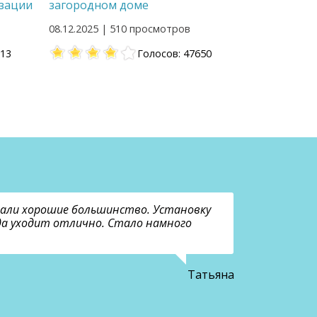
зации
загородном доме
08.12.2025 | 510 просмотров
513
Голосов: 47650
тали хорошие большинство. Установку
Компания н
Вода уходит отлично. Стало намного
задержек. 
больше не 
Татьяна
07 января 2026