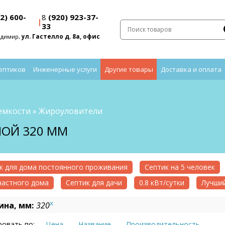
2) 600-
8
(920) 923-37-
|
33
адимир,
ул. Гастелло д. 8а, офис
ептиков
Инженерные услуги
Другие товары
Доставка и оплата
емкости
»
Жироуловители
ОЙ 320 ММ
к для дома постоянного проживания
Септик на 5 человек
частного дома
Септик для дачи
0.8 кВт/сутки
Лучший
x
на, мм:
320
овать по:
Цена
Название
Производительность