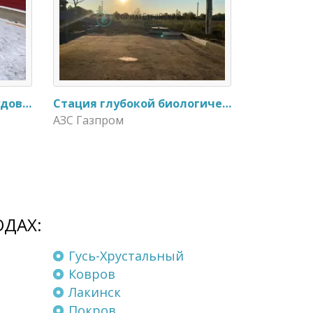
Замена очистного оборудования Дека - 3 на ЭкоГранд - 6
Стация глубокой биологической очистки ЕвроЛос- 20
АЗС Газпром
ОДАХ:
Гусь-Хрустальный
Ковров
Лакинск
Покров