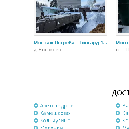
Монтаж Погреба - Тингард 1900
д. Высоково
пос. 
ДОСТ
Александров
Вя
Камешково
Ка
Кольчугино
Ко
Меленки
М