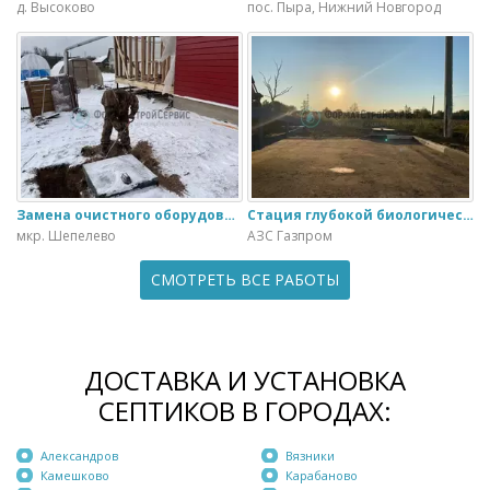
д. Высоково
пос. Пыра, Нижний Новгород
Замена очистного оборудования Дека - 3 на ЭкоГранд - 6
Стация глубокой биологической очистки ЕвроЛос- 20
мкр. Шепелево
АЗС Газпром
СМОТРЕТЬ ВСЕ РАБОТЫ
ДОСТАВКА И УСТАНОВКА
СЕПТИКОВ В ГОРОДАХ:
Александров
Вязники
Камешково
Карабаново