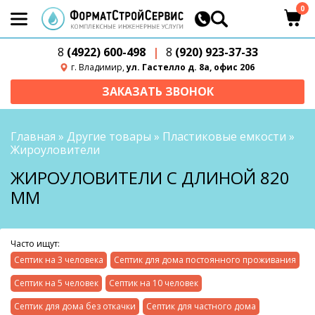
0
8
(4922) 600-498
|
8
(920) 923-37-33
г. Владимир,
ул. Гастелло д. 8а, офис 206
ЗАКАЗАТЬ ЗВОНОК
Главная
»
Другие товары
»
Пластиковые емкости
»
Жироуловители
ЖИРОУЛОВИТЕЛИ С ДЛИНОЙ 820
ММ
Часто ищут:
Септик на 3 человека
Септик для дома постоянного проживания
Септик на 5 человек
Септик на 10 человек
Септик для дома без откачки
Септик для частного дома