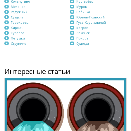
Кольчугино
Костерёво
Меленки
Муром
Радужный
Собинка
Суздаль
Юрьев-Польский
Гороховец
Гусь-Хрустальный
Киржач
Ковров
Курлово
Лакинск
Петушки
Покров
Струнино
Судогда
Интересные статьи