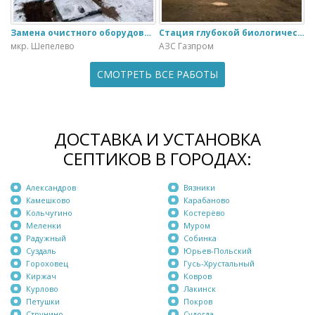
Замена очистного оборудования Дека - 3 на ЭкоГранд - 6
Стация глубокой биологической очистки ЕвроЛос- 20
мкр. Шепелево
АЗС Газпром
СМОТРЕТЬ ВСЕ РАБОТЫ
ДОСТАВКА И УСТАНОВКА
СЕПТИКОВ В ГОРОДАХ:
Александров
Вязники
Камешково
Карабаново
Кольчугино
Костерёво
Меленки
Муром
Радужный
Собинка
Суздаль
Юрьев-Польский
Гороховец
Гусь-Хрустальный
Киржач
Ковров
Курлово
Лакинск
Петушки
Покров
Струнино
Судогда