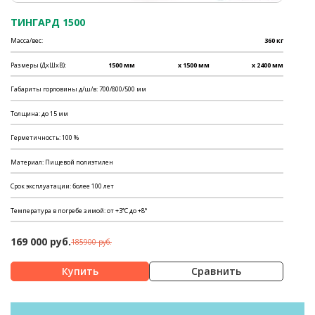
ТИНГАРД 1500
Масса/вес:
360 кг
Размеры (ДхШхВ):
1500 мм
x 1500 мм
x 2400 мм
Габариты горловины д/ш/в: 700/800/500 мм
Толщина: до 15 мм
Герметичность: 100 %
Материал: Пищевой полиэтилен
Срок эксплуатации: более 100 лет
Температура в погребе зимой: от +3°С до +8°
169 000 руб.
185900 руб.
Сравнить