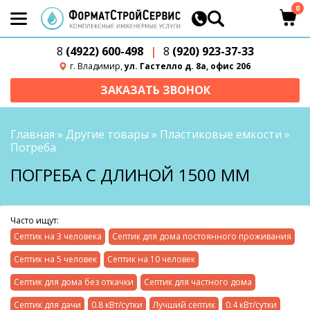
0
8
(4922) 600-498
|
8
(920) 923-37-33
г. Владимир,
ул. Гастелло д. 8а, офис 206
ЗАКАЗАТЬ ЗВОНОК
Главная
»
Другие товары
»
Пластиковые емкости
»
Погреба
ПОГРЕБА С ДЛИНОЙ 1500 ММ
Часто ищут:
Септик на 3 человека
Септик для дома постоянного проживания
Септик на 5 человек
Септик на 10 человек
Септик для дома без откачки
Септик для частного дома
Септик для дачи
0.8 кВт/сутки
Лучший септик
0.4 кВт/сутки