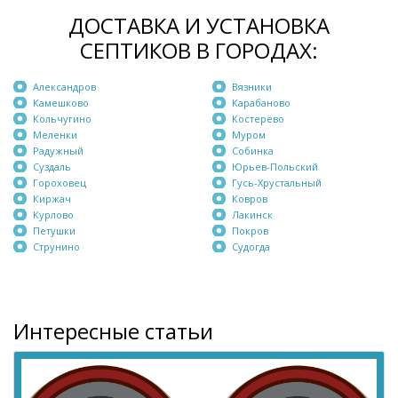
ДОСТАВКА И УСТАНОВКА
СЕПТИКОВ В ГОРОДАХ:
Александров
Вязники
Камешково
Карабаново
Кольчугино
Костерёво
Меленки
Муром
Радужный
Собинка
Суздаль
Юрьев-Польский
Гороховец
Гусь-Хрустальный
Киржач
Ковров
Курлово
Лакинск
Петушки
Покров
Струнино
Судогда
Интересные статьи