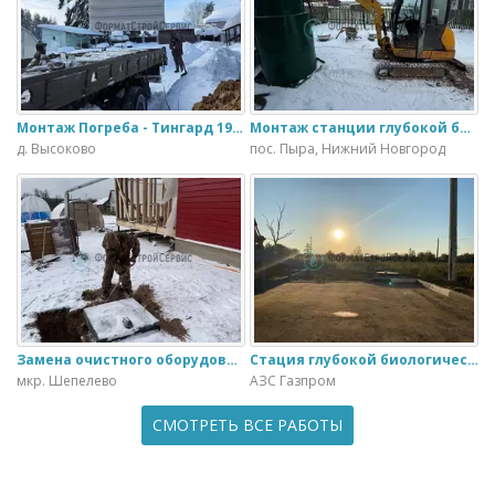
Монтаж Погреба - Тингард 1900
Монтаж станции глубокой биологической очистки ИталБио - 5 с колодцем дренажным для слива воды
д. Высоково
пос. Пыра, Нижний Новгород
Замена очистного оборудования Дека - 3 на ЭкоГранд - 6
Стация глубокой биологической очистки ЕвроЛос- 20
мкр. Шепелево
АЗС Газпром
СМОТРЕТЬ ВСЕ РАБОТЫ