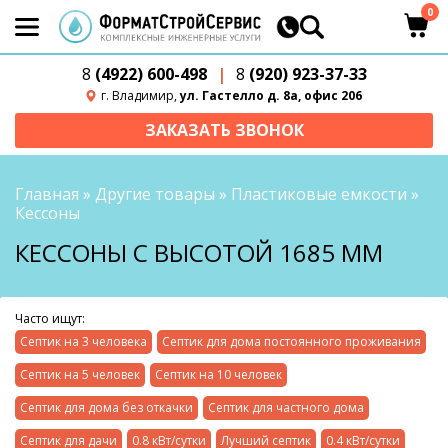
0
8
(4922) 600-498
|
8
(920) 923-37-33
г. Владимир,
ул. Гастелло д. 8а, офис 206
ЗАКАЗАТЬ ЗВОНОК
Главная
»
Другие товары
»
Пластиковые емкости
»
Кессоны
КЕССОНЫ С ВЫСОТОЙ 1685 ММ
Часто ищут:
Септик на 3 человека
Септик для дома постоянного проживания
Септик на 5 человек
Септик на 10 человек
Септик для дома без откачки
Септик для частного дома
Септик для дачи
0.8 кВт/сутки
Лучший септик
0.4 кВт/сутки